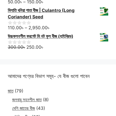
150.00৳.
140.00৳.
Price
o
50.00
৳
–
150.00
৳
0
f
o
range:
বিলাতি ধনিয়া পাতা বীজ | Culantro (Long
5
u
50.00৳
t
Coriander) Seed
through
o
f
150.00৳
Price
110.00
৳
–
2,950.00
৳
0
5
o
range:
উচ্চফলনশীল ফরগেট মি নট ফুল বীজ (হাইব্রিড)
u
110.00৳
t
Original
Current
through
o
300.00
৳
250.00
৳
0
f
o
price
price
2,950.00৳
5
u
was:
is:
t
300.00৳.
250.00৳.
o
f
5
আমাদের পণ্যের বিভাগ সমূহ- যে বীজ গুলো পাবেন
জাত
(79)
জলবায়ু সহনশীল জাত
(8)
দেশি জাতের বীজ
(43)