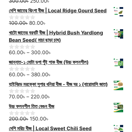
Original
Current
through
o
300.00
৳
250.00
৳
0
f
o
price
price
320.00৳
দেশি জাতের ঝিংগা বীজ | Local Ridge Gourd Seed
5
u
was:
is:
t
Original
300.00৳.
Current
250.00৳.
o
100.00
৳
80.00
৳
0
f
o
price
price
খাটো জাতের বরবটি বীজ | Hybrid Bush Yardlong
5
u
was:
is:
t
Bean Seed( মাচা ছাড়া চাষ)
100.00৳.
80.00৳.
o
f
Price
60.00
৳
–
300.00
৳
0
5
o
range:
জান্নাত-১ মোটা ডগা পুঁই শাক বীজ (উচ্চ ফলনশীল)
u
60.00৳
t
Price
through
o
60.00
৳
–
380.00
৳
0
f
o
range:
300.00৳
হাইব্রিড মরক্কো সুপার ধনিয়া বীজ - বীজ ঘর ১ (বারোমাসি জাত)
5
u
60.00৳
t
Price
through
o
70.00
৳
–
220.00
৳
0
f
o
range:
380.00৳
উচ্চ ফলনশীল তিত বেগুন বীজ
5
u
70.00৳
t
Original
Current
through
o
200.00
৳
150.00
৳
0
f
o
price
price
220.00৳
দেশি মরিচ বীজ | Local Sweet Chili Seed
5
u