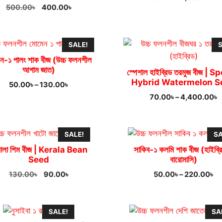
Original
Current
500.00
৳
400.00
৳
r
price
price
9
was:
is:
t
500.00৳.
400.00৳.
7
SALE!
S
ন-১ পালং শাক বীজ (উচ্চ ফলনশীল
আগাম জাত)
স্পেশাল হাইব্রিড তরমুজ বীজ | S
Hybrid Watermelon S
Price
50.00
৳
–
130.00
৳
range:
P
70.00
৳
–
4,400.00
৳
50.00৳
r
through
7
130.00৳
t
SALE!
SA
4
ালা শিম বীজ | Kerala Bean
সাকিব-১ কলমি শাক বীজ (হাইব্র
Seed
বারোমাসি)
Original
Current
Pr
130.00
৳
90.00
৳
50.00
৳
–
220.00
৳
price
price
ra
was:
is:
50
130.00৳.
90.00৳.
th
SALE!
SA
22