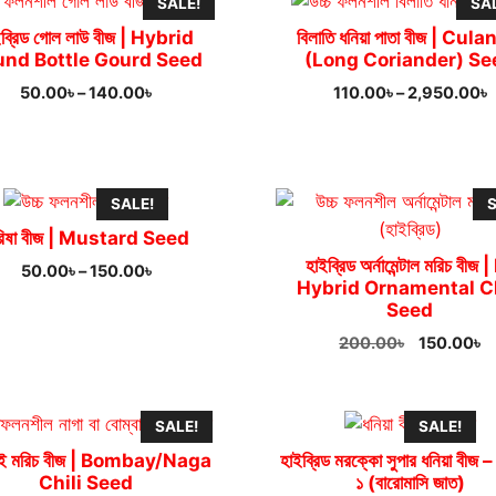
SALE!
SA
190.00৳
ইব্রিড গোল লাউ বীজ | Hybrid
বিলাতি ধনিয়া পাতা বীজ | Cula
und Bottle Gourd Seed
(Long Coriander) Se
Price
P
50.00
৳
–
140.00
৳
110.00
৳
–
2,950.00
৳
range:
r
50.00৳
1
through
t
140.00৳
2
SALE!
S
রিষা বীজ | Mustard Seed
হাইব্রিড অর্নামেন্টাল মরিচ বীজ 
Price
50.00
৳
–
150.00
৳
Hybrid Ornamental Ch
range:
Seed
50.00৳
through
Original
C
200.00
৳
150.00
৳
150.00৳
price
p
was:
is
200.00৳.
1
SALE!
SALE!
বাই মরিচ বীজ | Bombay/Naga
হাইব্রিড মরক্কো সুপার ধনিয়া বীজ –
Chili Seed
১ (বারোমাসি জাত)