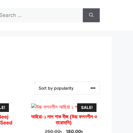
arch
r:
LE!
SALE!
 Beej
আছিয়া-১ লাল শাক বীজ (উচ্চ ফলনশীল ও
 Seed
বারোমাসি)
rice
Original
Current
250.00
৳
180.00
৳