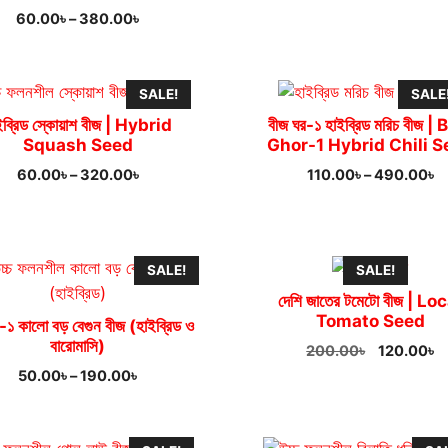
price
pr
Price
60.00
৳
–
380.00
৳
was:
is:
range:
150.00৳.
12
60.00৳
through
SALE!
SALE
380.00৳
ইব্রিড স্কোয়াশ বীজ | Hybrid
বীজ ঘর-১ হাইব্রিড মরিচ বীজ | 
Squash Seed
Ghor-1 Hybrid Chili S
Price
Pr
60.00
৳
–
320.00
৳
110.00
৳
–
490.00
৳
range:
ra
60.00৳
1
through
t
320.00৳
4
SALE!
SALE!
দেশি জাতের টমেটো বীজ | Lo
Tomato Seed
-১ কালো বড় বেগুন বীজ (হাইব্রিড ও
বারোমাসি)
Original
C
200.00
৳
120.00
৳
price
p
Price
50.00
৳
–
190.00
৳
was:
is
range:
200.00৳.
1
50.00৳
through