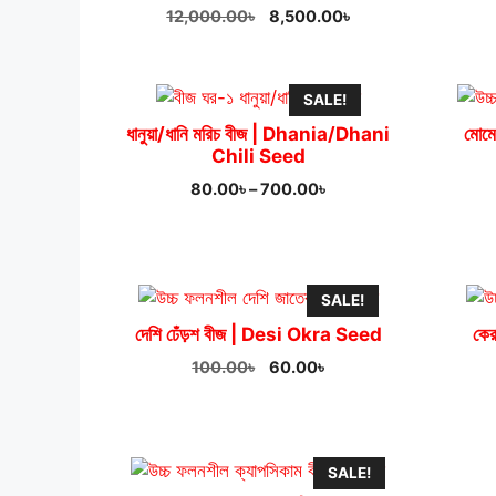
Original
Current
12,000.00
৳
8,500.00
৳
price
price
was:
is:
12,000.00৳.
8,500.00৳.
SALE!
ধানুয়া/ধানি মরিচ বীজ | Dhania/Dhani
মোমে
Chili Seed
Price
80.00
৳
–
700.00
৳
range:
80.00৳
through
700.00৳
SALE!
দেশি ঢেঁড়শ বীজ | Desi Okra Seed
কের
Original
Current
100.00
৳
60.00
৳
price
price
was:
is:
100.00৳.
60.00৳.
SALE!