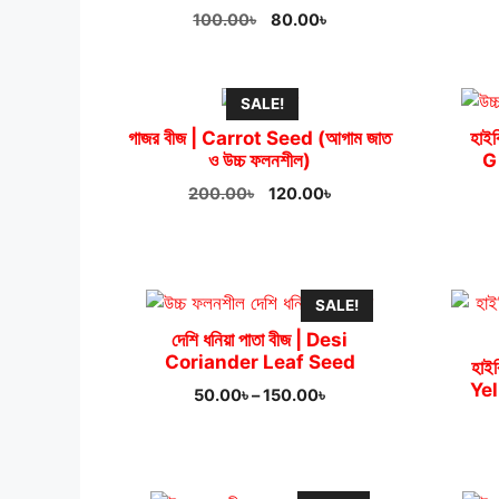
Original
Current
100.00
৳
80.00
৳
price
price
was:
is:
100.00৳.
80.00৳.
SALE!
গাজর বীজ | Carrot Seed (আগাম জাত
হাই
ও উচ্চ ফলনশীল)
G
Original
Current
200.00
৳
120.00
৳
price
price
was:
is:
200.00৳.
120.00৳.
SALE!
দেশি ধনিয়া পাতা বীজ | Desi
Coriander Leaf Seed
হাই
Ye
Price
50.00
৳
–
150.00
৳
range:
50.00৳
through
150.00৳