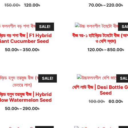
Original
Current
Pr
150.00
৳
120.00
৳
70.00
৳
–
220.00
৳
price
price
ra
was:
is:
70
150.00৳.
120.00৳.
th
SALE!
SA
22
ব্রিড বড় শসা বীজ | F1 Hybrid
বীজ ঘর-১ হাইব্রিড টমেটো বীজ (আ
iant Cucumber Seed
ও দেশি স্বাদ)
Price
P
50.00
৳
–
350.00
৳
120.00
৳
–
850.00
৳
range:
r
50.00৳
1
through
t
350.00৳
8
SALE!
SAL
দেশি লাউ বীজ | Desi Bottle
Seed
ব্রিড হলুদ তরমুজ বীজ | Hybrid
llow Watermelon Seed
Original
Cu
100.00
৳
60.00
৳
price
pr
Price
50.00
৳
–
290.00
৳
was:
is:
range:
100.00৳.
60
50.00৳
through