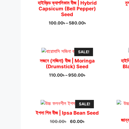
হাইব্রিড ক্যাপসিকাম বীজ | Hybrid
নু
Capsicum (Bell Pepper)
Seed
Price
100.00
৳
–
580.00
৳
range:
100.00৳
through
580.00৳
SALE!
সজনে (সজিনা) বীজ | Moringa
হাইব
(Drumstick) Seed
Bl
Price
110.00
৳
–
950.00
৳
range:
110.00৳
through
950.00৳
SALE!
ইপসা শিম বীজ | Ipsa Bean Seed
জান্
Original
Current
100.00
৳
60.00
৳
price
price