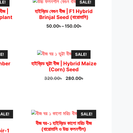
LE!
SALE!
 বীজ |
হাইব্রিড বেগুন বীজ | F1 Hybrid
plant
Brinjal Seed (বারোমাসি)
Price
50.00
৳
–
150.00
৳
ice
range:
nge:
50.00৳
.00৳
through
rough
150.00৳
E!
SALE!
0.00৳
umber
হাইব্রিড ভুট্টা বীজ | Hybrid Maize
(Corn) Seed
urrent
Original
Current
320.00
৳
280.00
৳
rice
price
price
:
was:
is:
20.00৳.
320.00৳.
280.00৳.
ALE!
SALE!
বীজ ঘর-১ হাইব্রিড কালো মরিচ বীজ
(বারোমাসি ও উচ্চ ফলনশীল)
abir-1