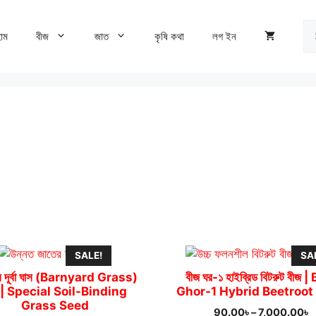
Se
োম
বীজ
জাত
কৃষি কথা
লগ ইন
fo
SALE!
SA
াল দূর্বা ঘাস (Barnyard Grass)
বীজ ঘর-১ হাইব্রিড বিটরুট বীজ |
 | Special Soil-Binding
Ghor-1 Hybrid Beetroot
Grass Seed
P
90.00
৳
–
7,000.00
৳