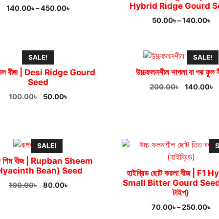
Hybrid Ridge Gourd 
Price
140.00
৳
–
450.00
৳
range:
Pr
50.00
৳
–
140.00
৳
140.00৳
ra
through
50
450.00৳
th
SALE!
SALE!
14
ধুন্দল বীজ | Desi Ridge Gourd
উচ্চফলনশীল শাপলা বা পদ্ম ফুল 
Seed
Original
C
200.00
৳
140.00
৳
Original
Current
100.00
৳
50.00
৳
price
p
price
price
was:
is
was:
is:
200.00৳.
1
100.00৳.
50.00৳.
SALE!
S
ান শিম বীজ | Rupban Sheem
Hyacinth Bean) Seed
হাইব্রিড ছোট করলা বীজ | F1 H
Small Bitter Gourd Seed 
Original
Current
100.00
৳
80.00
৳
টাইপ)
price
price
was:
is:
Pr
70.00
৳
–
250.00
৳
100.00৳.
80.00৳.
ra