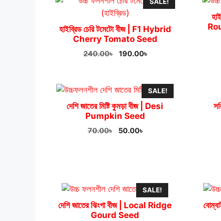
SALE!
হা
Ro
হাইব্রিড চেরি টমেটো বীজ | F1 Hybrid
Cherry Tomato Seed
Original
Current
240.00
৳
190.00
৳
price
price
was:
is:
240.00৳.
190.00৳.
SALE!
দেশি জাতের মিষ্টি কুমড়া বীজ | Desi
স
Pumpkin Seed
Original
Current
70.00
৳
50.00
৳
price
price
was:
is:
70.00৳.
50.00৳.
SALE!
দেশি জাতের ঝিংগা বীজ | Local Ridge
বোম্
Gourd Seed