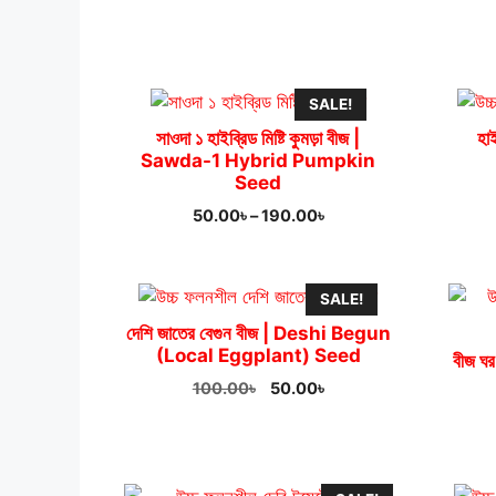
was:
is:
100.00৳.
60.00৳.
SALE!
সাওদা ১ হাইব্রিড মিষ্টি কুমড়া বীজ |
হা
Sawda-1 Hybrid Pumpkin
Seed
Price
50.00
৳
–
190.00
৳
range:
50.00৳
through
SALE!
190.00৳
দেশি জাতের বেগুন বীজ | Deshi Begun
(Local Eggplant) Seed
বীজ ঘর
Original
Current
100.00
৳
50.00
৳
price
price
was:
is:
100.00৳.
50.00৳.