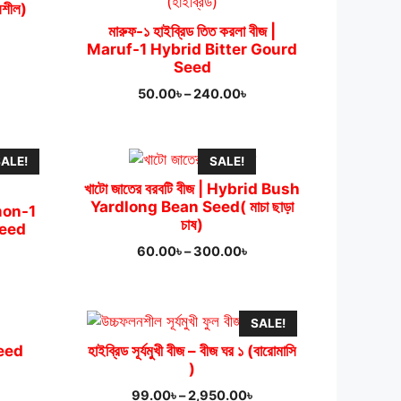
লনশীল)
মারুফ-১ হাইব্রিড তিত করলা বীজ |
rrent
Maruf-1 Hybrid Bitter Gourd
ice
Seed
.00৳.
Price
50.00
৳
–
240.00
৳
range:
50.00৳
through
ALE!
SALE!
240.00৳
খাটো জাতের বরবটি বীজ | Hybrid Bush
Yardlong Bean Seed( মাচা ছাড়া
ymon-1
চাষ)
Seed
Price
60.00
৳
–
300.00
৳
ice
range:
nge:
60.00৳
.00৳
through
rough
SALE!
300.00৳
0.00৳
seed
হাইব্রিড সূর্যমুখী বীজ – বীজ ঘর ১ (বারোমাসি
)
rrent
Price
99.00
৳
–
2,950.00
৳