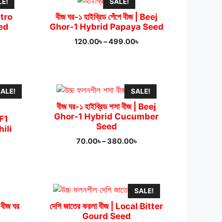
LE!
SALE!
ntro
বীজ ঘর-১ হাইব্রিড পেঁপে বীজ | Beej
ed
Ghor-1 Hybrid Papaya Seed
rice
Price
120.00
৳
–
499.00
৳
ange:
range:
10.00৳
120.00৳
hrough
through
,950.00৳
499.00৳
ALE!
SALE!
বীজ ঘর-১ হাইব্রিড শসা বীজ | Beej
Ghor-1 Hybrid Cucumber
| F1
Seed
ili
Price
70.00
৳
–
380.00
৳
range:
urrent
70.00৳
rice
through
:
380.00৳
50.00৳.
SALE!
 বীজ ঘর
দেশি জাতের করলা বীজ | Local Bitter
Gourd Seed