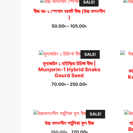
SALE!
বীজ ঘর-১ স্পেশাল বরবটি বীজ (উচ্চ ফলনশীল
)
Price
50.00
৳
–
105.00
৳
range:
50.00৳
through
105.00৳
SALE!
মুনজেরিন ১ হাইব্রিড চিচিঙ্গা বীজ |
Munjerin-1 Hybrid Snake
কা
Gourd Seed
K
Price
70.00
৳
–
250.00
৳
range:
70.00৳
through
250.00৳
SALE!
উচ্চ ফলনশীল পর্তুলিকা ফুল বীজ
হ
B
Original
Current
150.00
৳
120.00
৳