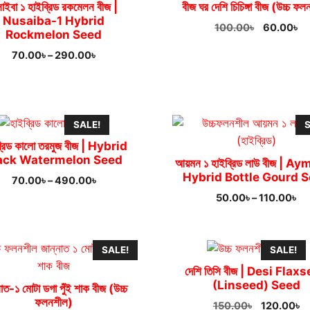
সাইবা ১ হাইব্রিড রকমেলন বীজ |
বীজ ঘর দেশি চিচিঙ্গা বীজ (উচ্চ ফ
Nusaiba-1 Hybrid
Original
Cu
100.00
৳
60.00
৳
Rockmelon Seed
price
pr
Price
70.00
৳
–
290.00
৳
was:
is:
range:
100.00৳.
60
70.00৳
through
290.00৳
SALE!
S
্রিড কালো তরমুজ বীজ | Hybrid
ack Watermelon Seed
আয়মন ১ হাইব্রিড লাউ বীজ | A
Hybrid Bottle Gourd 
Price
70.00
৳
–
490.00
৳
range:
Pr
50.00
৳
–
110.00
৳
70.00৳
ra
through
50
490.00৳
th
SALE!
SALE!
11
দেশি তিসি বীজ | Desi Flax
(Linseed) Seed
নাত-১ মোটা ডগা পুঁই শাক বীজ (উচ্চ
ফলনশীল)
Original
Cu
150.00
৳
120.00
৳