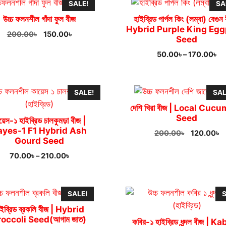
SALE!
SA
290.00৳
উচ্চ ফলনশীল গাঁদা ফুল বীজ
হাইব্রিড পার্পল কিং (লম্বা) বেগুন
Hybrid Purple King Egg
Original
Current
200.00
৳
150.00
৳
Seed
price
price
Pr
50.00
৳
–
170.00
৳
was:
is:
ra
200.00৳.
150.00৳.
50
th
SALE!
SAL
17
দেশি খিরা বীজ | Local Cuc
Seed
য়েস-১ হাইব্রিড চালকুমড়া বীজ |
ayes-1 F1 Hybrid Ash
Original
C
200.00
৳
120.00
৳
Gourd Seed
price
p
was:
is
Price
70.00
৳
–
210.00
৳
200.00৳.
1
range:
70.00৳
through
SALE!
S
210.00৳
াইব্রিড ব্রকলি বীজ | Hybrid
roccoli Seed(আগাম জাত)
কবির-১ হাইব্রিড ধুন্দল বীজ | K