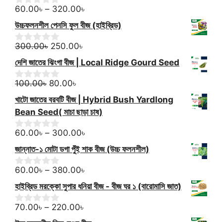
through
Price
o
60.00
৳
–
320.00
৳
0
f
o
140.00৳
range:
উচ্চফলনশীল পেনসি ফুল বীজ (হাইব্রিড)
5
u
60.00৳
t
Original
Current
through
o
300.00
৳
250.00
৳
0
f
o
price
price
320.00৳
দেশি জাতের ঝিংগা বীজ | Local Ridge Gourd Seed
5
u
was:
is:
t
Original
300.00৳.
Current
250.00৳.
o
100.00
৳
80.00
৳
0
f
o
price
price
খাটো জাতের বরবটি বীজ | Hybrid Bush Yardlong
5
u
was:
is:
t
Bean Seed( মাচা ছাড়া চাষ)
100.00৳.
80.00৳.
o
f
Price
60.00
৳
–
300.00
৳
0
5
o
range:
জান্নাত-১ মোটা ডগা পুঁই শাক বীজ (উচ্চ ফলনশীল)
u
60.00৳
t
Price
through
o
60.00
৳
–
380.00
৳
0
f
o
range:
300.00৳
হাইব্রিড মরক্কো সুপার ধনিয়া বীজ - বীজ ঘর ১ (বারোমাসি জাত)
5
u
60.00৳
t
Price
through
o
70.00
৳
–
220.00
৳
0
f
o
range:
380.00৳