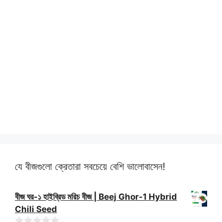
যে বীজগুলো ক্রেতারা সবচেয়ে বেশি ভালোবাসেন!
বীজ ঘর-১ হাইব্রিড মরিচ বীজ | Beej Ghor-1 Hybrid
Chili Seed