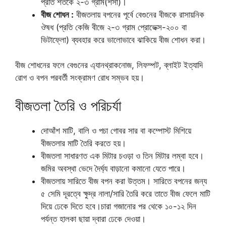
প্রতি শতকে ২-৩ গ্রাম(শসা)।
বীজ শোধন :
বীজতলায় বপনের পূর্বে বেগুনের বীজকে রাসায়নিক
ঔষধ (প্রতি কেজি বীজে ২-৩ গ্রাম প্রোভেক্স-২০০ বা
ভিটাফ্লো) ব্যবহার করে ভালোভাবে ঝাকিয়ে বীজ শোধন করা।
বীজ শোধনের ফলে বেগুনের এ্যানথ্রাকনোজ, লিফম্পট, ব্লাইট ইত্যাদি
রোগ ও বপন পরবর্তী সংক্রামণ রোধ সম্ভব হয়।
বীজতলা তৈরি ও পরিচর্যা
দোআঁশ মাটি, বালি ও পচা গোবর সার বা কম্পোস্ট মিশিয়ে
বীজতলার মাটি তৈরি করতে হয়।
বীজতলা সাধারণত এক মিটার চওড়া ও তিন মিটার লম্বা হবে।
জমির অবস্থা ভেদে দৈর্ঘ্য বাড়ানো কমানো যেতে পারে।
বীজতলায় সারিতে বীজ বপন করা উত্তম। সারিতে বপনের জন্য
৫ সেমি দূরত্বে ক্ষুদ্র নালা/সারি তৈরি করে তাতে বীজ ফেলে মাটি
দিয়ে ঢেকে দিতে হবে।চারা গজানোর পর থেকে ১০-১২ দিন
পর্যন্ত হালকা ছায়া দ্বারা ঢেকে দেওয়া।