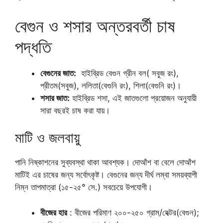
বেগুন ও শসার অন্তরবর্তী চাষ
পদ্ধতি
বেগুনের জাত:
হাইব্রিড বেগুন গ্রীন বল( সবুজ রং),
প্রীতম(সবুজ), ললিতা(বেগুনি রং), শিলা(বেগুনি রং)।
শসার জাত:
হাইব্রিড শসা, এই জাতগুলো প্রয়োজন অনুযায়ী
সারা বছরই চাষ করা যায়।
মাটি ও জলবায়ু
পানি নিষ্কাশনের সুব্যবস্থা থাকা আবশ্যক। দোআঁশ বা বেলে দোআঁশ
মাটিই এর চাষের জন্য সর্বোৎকৃষ্ট। বেগুনের জন্য দীর্ঘ লম্বা সময়ব্যাপী
নিম্ন তাপমাত্রা (১৫-২৫° সে.) সবচেয়ে উপযোগী।
বীজের হার
: বীজের পরিমাণ ২০০-২৫০ গ্রাম/হেক্টর(বেগুন);