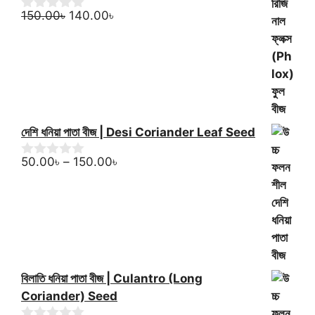
t
Original
500.00৳.
Current
400.00৳.
o
150.00
৳
140.00
৳
0
f
o
price
price
5
u
was:
is:
t
150.00৳.
140.00৳.
o
f
5
দেশি ধনিয়া পাতা বীজ | Desi Coriander Leaf Seed
Price
50.00
৳
–
150.00
৳
0
o
range:
u
50.00৳
t
through
o
f
150.00৳
5
বিলাতি ধনিয়া পাতা বীজ | Culantro (Long
Coriander) Seed