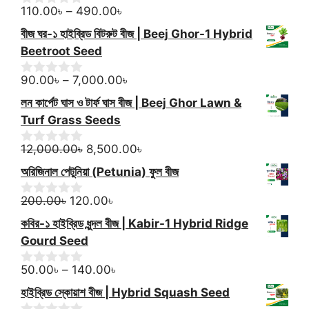
Price
110.00
৳
–
490.00
৳
0
o
range:
বীজ ঘর-১ হাইব্রিড বিটরুট বীজ | Beej Ghor-1 Hybrid
u
110.00৳
t
Beetroot Seed
through
o
f
490.00৳
Price
90.00
৳
–
7,000.00
৳
0
5
o
range:
লন কার্পেট ঘাস ও টার্ফ ঘাস বীজ | Beej Ghor Lawn &
u
90.00৳
t
Turf Grass Seeds
through
o
f
Original
7,000.00৳
Current
12,000.00
৳
8,500.00
৳
0
5
o
price
price
অরিজিনাল পেটুনিয়া (Petunia) ফুল বীজ
u
was:
is:
t
Original
12,000.00৳.
Current
8,500.00৳.
o
200.00
৳
120.00
৳
0
f
o
price
price
কবির-১ হাইব্রিড ধুন্দল বীজ | Kabir-1 Hybrid Ridge
5
u
was:
is:
t
Gourd Seed
200.00৳.
120.00৳.
o
f
Price
50.00
৳
–
140.00
৳
0
5
o
range:
হাইব্রিড স্কোয়াশ বীজ | Hybrid Squash Seed
u
50.00৳
t