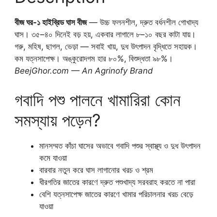
বীজ ঘর-১ হাইব্রিড ঘাস বীজ
— উচ্চ ফলনশীল, দ্রুত বর্ধনশীল গোখাদ্য
ঘাস। ৩৫–৪০ দিনেই বড় হয়, একবার লাগালে ৮–১০ বছর কাটা যায়।
গরু, মহিষ, ছাগল, ভেড়া — সবাই খায়, দুধ উৎপাদন বৃদ্ধিতে সহায়ক।
কম যত্নসাপেক্ষ। অঙ্কুরোদগম হার ৮০%, বিশুদ্ধতা ৯৮%।
BeejGhor.com — An Agrinofy Brand
গবাদি পশু পালনে খামারিরা কোন
সমস্যায় পড়েন?
মানসম্মত কাঁচা ঘাসের অভাবে গবাদি পশুর স্বাস্থ্য ও দুধ উৎপাদন
কমে যাওয়া
বারবার নতুন করে ঘাস লাগানোর খরচ ও শ্রম
ধীরগতির জাতের কারণে দ্রুত পশুখাদ্য সরবরাহ করতে না পারা
বেশি যত্নসাপেক্ষ জাতের কারণে খামার পরিচালনার খরচ বেড়ে
যাওয়া