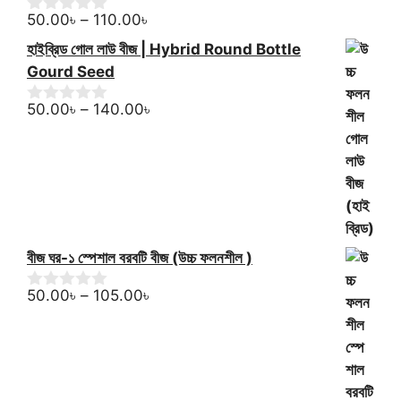
f
Price
50.00
৳
–
110.00
৳
0
5
o
range:
হাইব্রিড গোল লাউ বীজ | Hybrid Round Bottle
u
50.00৳
t
Gourd Seed
through
o
f
110.00৳
Price
50.00
৳
–
140.00
৳
0
5
o
range:
u
50.00৳
t
through
o
f
140.00৳
5
বীজ ঘর-১ স্পেশাল বরবটি বীজ (উচ্চ ফলনশীল )
Price
50.00
৳
–
105.00
৳
0
o
range:
u
50.00৳
t
through
o
f
105.00৳
5