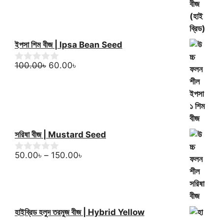
5
ইপসা শিম বীজ | Ipsa Bean Seed
Original
Current
100.00
৳
60.00
৳
0
o
price
price
u
was:
is:
t
100.00৳.
60.00৳.
o
f
5
সরিষা বীজ | Mustard Seed
Price
50.00
৳
–
150.00
৳
0
o
range:
u
50.00৳
t
through
o
f
150.00৳
5
হাইব্রিড হলুদ তরমুজ বীজ | Hybrid Yellow