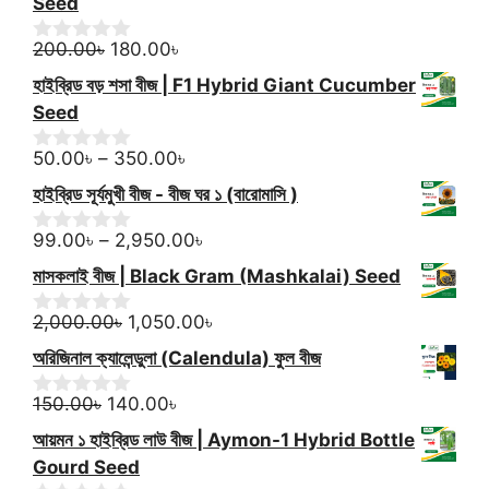
t
Seed
250.00৳.
200.00৳.
o
f
Original
Current
200.00
৳
180.00
৳
0
5
o
price
price
হাইব্রিড বড় শসা বীজ | F1 Hybrid Giant Cucumber
u
was:
is:
t
Seed
200.00৳.
180.00৳.
o
f
Price
50.00
৳
–
350.00
৳
0
5
o
range:
হাইব্রিড সূর্যমুখী বীজ - বীজ ঘর ১ (বারোমাসি )
u
50.00৳
t
through
Price
o
99.00
৳
–
2,950.00
৳
0
f
o
350.00৳
range:
মাসকলাই বীজ | Black Gram (Mashkalai) Seed
5
u
99.00৳
t
Original
through
Current
o
2,000.00
৳
1,050.00
৳
0
f
o
price
2,950.00৳
price
অরিজিনাল ক্যালেন্ডুলা (Calendula) ফুল বীজ
5
u
was:
is:
t
Original
2,000.00৳.
Current
1,050.00৳.
o
150.00
৳
140.00
৳
0
f
o
price
price
আয়মন ১ হাইব্রিড লাউ বীজ | Aymon-1 Hybrid Bottle
5
u
was:
is:
t
Gourd Seed
150.00৳.
140.00৳.
o