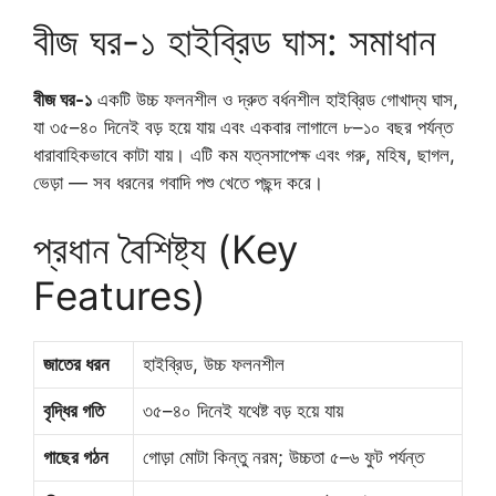
বীজ ঘর-১ হাইব্রিড ঘাস: সমাধান
বীজ ঘর-১
একটি উচ্চ ফলনশীল ও দ্রুত বর্ধনশীল হাইব্রিড গোখাদ্য ঘাস,
যা ৩৫–৪০ দিনেই বড় হয়ে যায় এবং একবার লাগালে ৮–১০ বছর পর্যন্ত
ধারাবাহিকভাবে কাটা যায়। এটি কম যত্নসাপেক্ষ এবং গরু, মহিষ, ছাগল,
ভেড়া — সব ধরনের গবাদি পশু খেতে পছন্দ করে।
প্রধান বৈশিষ্ট্য (Key
Features)
জাতের ধরন
হাইব্রিড, উচ্চ ফলনশীল
বৃদ্ধির গতি
৩৫–৪০ দিনেই যথেষ্ট বড় হয়ে যায়
গাছের গঠন
গোড়া মোটা কিন্তু নরম; উচ্চতা ৫–৬ ফুট পর্যন্ত