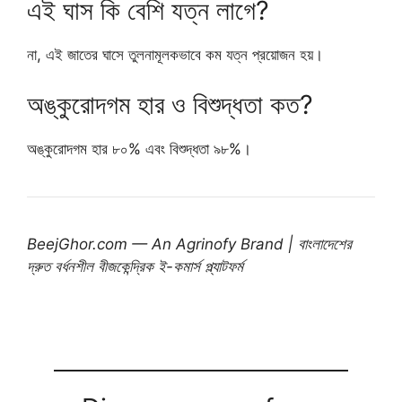
এই ঘাস কি বেশি যত্ন লাগে?
না, এই জাতের ঘাসে তুলনামূলকভাবে কম যত্ন প্রয়োজন হয়।
অঙ্কুরোদগম হার ও বিশুদ্ধতা কত?
অঙ্কুরোদগম হার ৮০% এবং বিশুদ্ধতা ৯৮%।
BeejGhor.com — An Agrinofy Brand | বাংলাদেশের
দ্রুত বর্ধনশীল বীজকেন্দ্রিক ই-কমার্স প্ল্যাটফর্ম