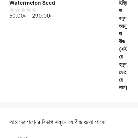
Watermelon Seed
Price
50.00
৳
–
290.00
৳
0
o
range:
u
50.00৳
t
through
o
f
290.00৳
5
আমাদের পণ্যের বিভাগ সমূহ- যে বীজ গুলো পাবেন