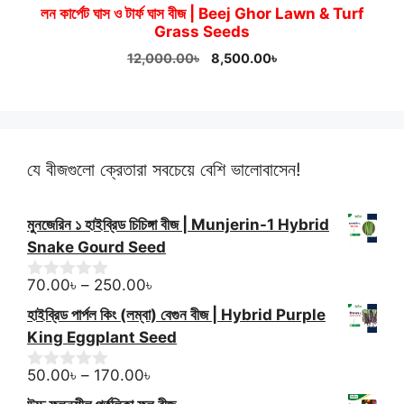
লন কার্পেট ঘাস ও টার্ফ ঘাস বীজ | Beej Ghor Lawn & Turf
Grass Seeds
Original
Current
12,000.00
৳
8,500.00
৳
price
price
was:
is:
12,000.00৳.
8,500.00৳.
যে বীজগুলো ক্রেতারা সবচেয়ে বেশি ভালোবাসেন!
মুনজেরিন ১ হাইব্রিড চিচিঙ্গা বীজ | Munjerin-1 Hybrid
Snake Gourd Seed
Price
70.00
৳
–
250.00
৳
0
o
range:
হাইব্রিড পার্পল কিং (লম্বা) বেগুন বীজ | Hybrid Purple
u
70.00৳
t
King Eggplant Seed
through
o
f
Price
250.00৳
50.00
৳
–
170.00
৳
0
5
o
range: