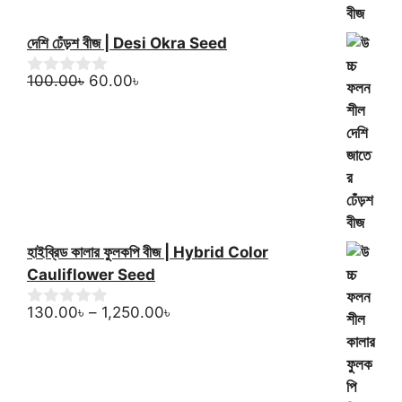
দেশি ঢেঁড়শ বীজ | Desi Okra Seed
Original
Current
100.00
৳
60.00
৳
0
o
price
price
u
was:
is:
t
100.00৳.
60.00৳.
o
f
5
হাইব্রিড কালার ফুলকপি বীজ | Hybrid Color
Cauliflower Seed
Price
130.00
৳
–
1,250.00
৳
0
o
range:
u
130.00৳
t
through
o
f
1,250.00৳