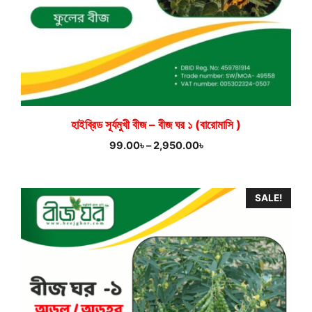
হাইব্রিড সূর্যমুখী বীজ – বীজ ঘর ১ (বারোমাসি )
Price
99.00
৳
–
2,950.00
৳
range:
99.00৳
through
SALE!
2,950.00৳