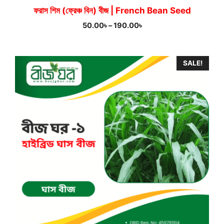
ফরাস শিম (ফ্রেঞ্চ বিন) বীজ | French Bean Seed
Price
50.00
৳
–
190.00
৳
range:
50.00৳
through
SALE!
190.00৳