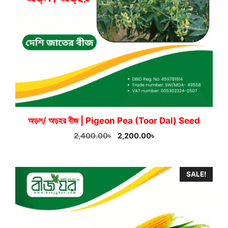
অড়ল/ অড়হর বীজ | Pigeon Pea (Toor Dal) Seed
Original
Current
2,400.00
৳
2,200.00
৳
price
price
was:
is:
2,400.00৳.
2,200.00৳.
SALE!