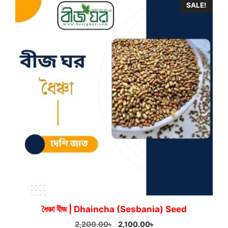
SALE!
450.00৳
ধৈঞ্চা বীজ | Dhaincha (Sesbania) Seed
Original
Current
2,200.00
৳
2,100.00
৳