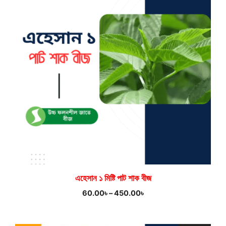
এহেসান ১ মিষ্টি পাট শাক বীজ
Price
60.00
৳
–
450.00
৳
range:
60.00৳
through