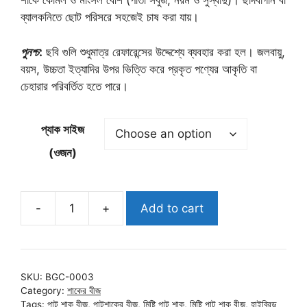
শাকে কোমল ও মাংসল বেশি (পাতা সবুজ, নরম ও সুস্বাদু)। ছাদবাগান বা
ব্যালকনিতে ছোট পরিসরে সহজেই চাষ করা যায়।
পুনশ্চ
:
ছবি গুলি শুধুমাত্র রেফারেন্সের উদ্দেশ্যে ব্যবহার করা হল। জলবায়ু,
বয়স, উচ্চতা ইত্যাদির উপর ভিত্তি করে প্রকৃত পণ্যের আকৃতি বা
চেহারার পরিবর্তিত হতে পারে।
প্যাক সাইজ
(ওজন)
-
+
Add to cart
এহেসান
১
মিষ্টি
পাট
SKU:
BGC-0003
শাক
Category:
শাকের বীজ
বীজ
Tags:
পাট শাক বীজ
,
পাটশাকের বীজ
,
মিষ্টি পাট শাক
,
মিষ্টি পাট শাক বীজ
,
হাইব্রিড