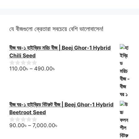
60.00৳
through
150.00৳
যে বীজগুলো ক্রেতারা সবচেয়ে বেশি ভালোবাসেন!
বীজ ঘর-১ হাইব্রিড মরিচ বীজ | Beej Ghor-1 Hybrid
Chili Seed
Price
110.00
৳
–
490.00
৳
0
o
range:
u
110.00৳
t
through
o
f
490.00৳
5
বীজ ঘর-১ হাইব্রিড বিটরুট বীজ | Beej Ghor-1 Hybrid
Beetroot Seed
Price
90.00
৳
–
7,000.00
৳
0
o
range:
u