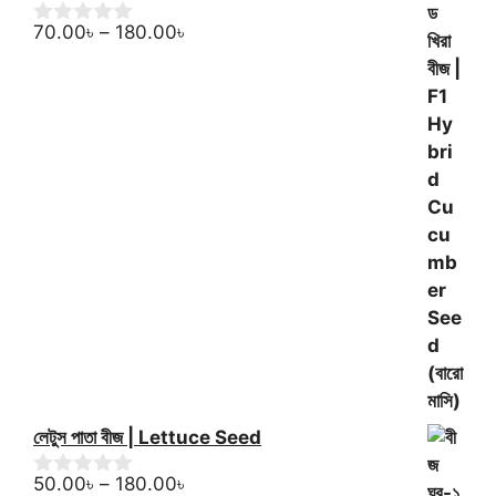
Price
70.00
৳
–
180.00
৳
0
o
range:
u
70.00৳
t
through
o
f
180.00৳
5
লেটুস পাতা বীজ | Lettuce Seed
Price
50.00
৳
–
180.00
৳
0