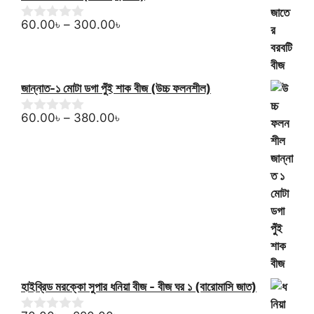
Price
60.00
৳
–
300.00
৳
0
o
range:
u
60.00৳
t
through
o
জান্নাত-১ মোটা ডগা পুঁই শাক বীজ (উচ্চ ফলনশীল)
f
300.00৳
5
Price
60.00
৳
–
380.00
৳
0
o
range:
u
60.00৳
t
through
o
f
380.00৳
5
হাইব্রিড মরক্কো সুপার ধনিয়া বীজ - বীজ ঘর ১ (বারোমাসি জাত)