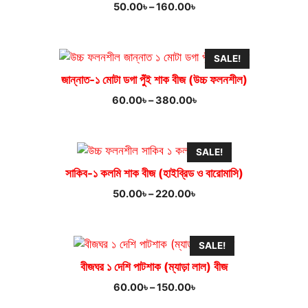
Price
50.00
৳
–
160.00
৳
range:
50.00৳
through
SALE!
160.00৳
জান্নাত-১ মোটা ডগা পুঁই শাক বীজ (উচ্চ ফলনশীল)
Price
60.00
৳
–
380.00
৳
range:
60.00৳
through
SALE!
380.00৳
সাকিব-১ কলমি শাক বীজ (হাইব্রিড ও বারোমাসি)
Price
50.00
৳
–
220.00
৳
range:
50.00৳
through
SALE!
220.00৳
বীজঘর ১ দেশি পাটশাক (ম্যাড়া লাল) বীজ
Price
60.00
৳
–
150.00
৳
range: