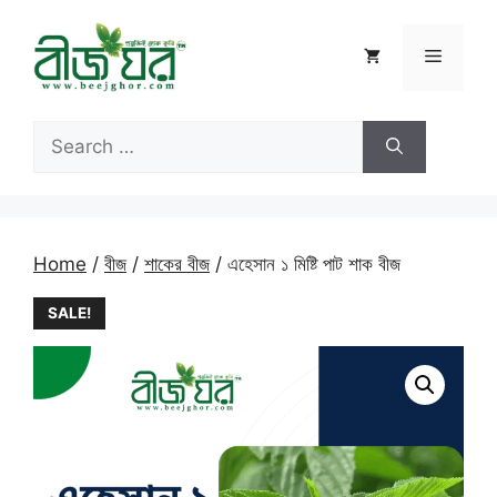
Skip
to
Menu
content
Search
for:
Home
/
বীজ
/
শাকের বীজ
/ এহেসান ১ মিষ্টি পাট শাক বীজ
SALE!