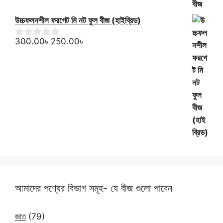
উচ্চফলনশীল ফরগেট মি নট ফুল বীজ (হাইব্রিড)
Original
Current
300.00
৳
250.00
৳
0
o
price
price
u
was:
is:
t
300.00৳.
250.00৳.
o
f
5
আমাদের পণ্যের বিভাগ সমূহ- যে বীজ গুলো পাবেন
জাত
(79)