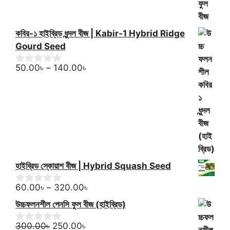
কবির-১ হাইব্রিড ধুন্দল বীজ | Kabir-1 Hybrid Ridge
Gourd Seed
Price
50.00
৳
–
140.00
৳
0
o
range:
u
50.00৳
t
through
o
f
140.00৳
5
হাইব্রিড স্কোয়াশ বীজ | Hybrid Squash Seed
Price
60.00
৳
–
320.00
৳
0
o
range:
উচ্চফলনশীল পেনসি ফুল বীজ (হাইব্রিড)
u
60.00৳
t
Original
Current
through
o
300.00
৳
250.00
৳
0