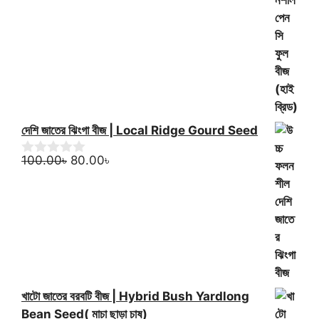
f
o
price
price
320.00৳
5
u
was:
is:
t
300.00৳.
250.00৳.
o
f
5
দেশি জাতের ঝিংগা বীজ | Local Ridge Gourd Seed
Original
Current
100.00
৳
80.00
৳
0
o
price
price
u
was:
is:
t
100.00৳.
80.00৳.
o
f
5
খাটো জাতের বরবটি বীজ | Hybrid Bush Yardlong
Bean Seed( মাচা ছাড়া চাষ)