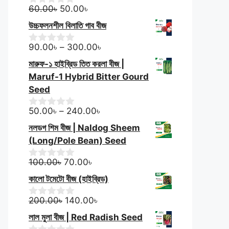
f
Original
Current
60.00
৳
50.00
৳
0
5
o
price
price
উচ্চফলনশীল বিলাতি গাব বীজ
u
was:
is:
t
60.00৳.
50.00৳.
Price
o
90.00
৳
–
300.00
৳
0
f
o
range:
মারুফ-১ হাইব্রিড তিত করলা বীজ |
5
u
90.00৳
t
Maruf-1 Hybrid Bitter Gourd
through
o
Seed
f
300.00৳
5
Price
50.00
৳
–
240.00
৳
0
o
range:
নলডগ শিম বীজ | Naldog Sheem
u
50.00৳
t
(Long/Pole Bean) Seed
through
o
f
Original
Current
240.00৳
100.00
৳
70.00
৳
0
5
o
price
price
কালো টমেটো বীজ (হাইব্রিড)
u
was:
is:
t
100.00৳.
Original
70.00৳.
Current
o
200.00
৳
140.00
৳
0
f
o
price
price
লাল মুলা বীজ | Red Radish Seed
5
u
was:
is: