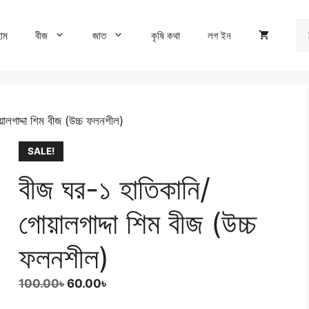
Se
োম
বীজ
জাত
কৃষি কথা
লগ ইন
fo
ালগাদ্দা শিম বীজ (উচ্চ ফলনশীল)
SALE!
বীজ ঘর-১ হাতিকানি/
গোয়ালগাদ্দা শিম বীজ (উচ্চ
ফলনশীল)
Original
Current
100.00
৳
60.00
৳
price
price