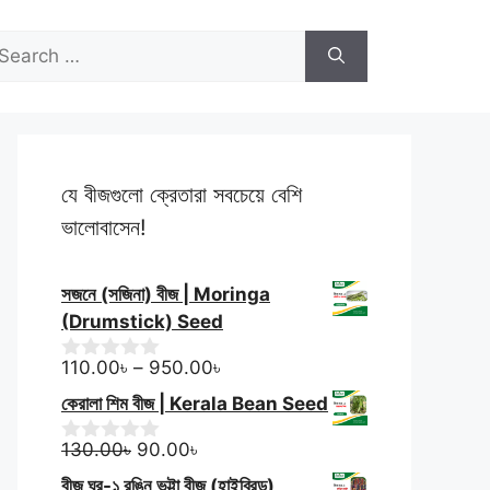
হাতিকানি/
100.00৳.
60.00৳.
গোয়ালগাদ্দা
arch
শিম
r:
বীজ
(উচ্চ
ফলনশীল)
quantity
যে বীজগুলো ক্রেতারা সবচেয়ে বেশি
ভালোবাসেন!
সজনে (সজিনা) বীজ | Moringa
(Drumstick) Seed
Price
110.00
৳
–
950.00
৳
0
o
range:
কেরালা শিম বীজ | Kerala Bean Seed
u
110.00৳
t
Original
Current
through
o
130.00
৳
90.00
৳
0
f
o
price
price
950.00৳
বীজ ঘর-১ রঙিন ভুট্টা বীজ (হাইব্রিড)
5