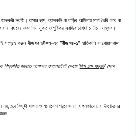
াদুকরী সবজি। বাসার ছাদ, ব্যালকনি বা বাড়ির আঙ্গিনায় মাচা তৈরি করে বা
 সারা বছরের ফরমালিন মুক্ত ও পুষ্টিকর সবজির চাহিদা মেটানো সম্ভব।
আজই সংগ্রহ করুন
বীজ ঘর ডটকম
-এর
“বীজ ঘর-১”
হাতিকানি বা গোয়ালগাদ্দা
পর্কে বিস্তারিত জানতে আমাদের ওয়েবসাইটে দেওয়া ‘
শিম চাষ পদ্ধতি
‘ দেখে
িন নয়
,
তবে কিছুটা সাধনা ও মনোযোগ প্রয়োজন। সফলভাবে চারা উৎপাদনের
য়োজন
: