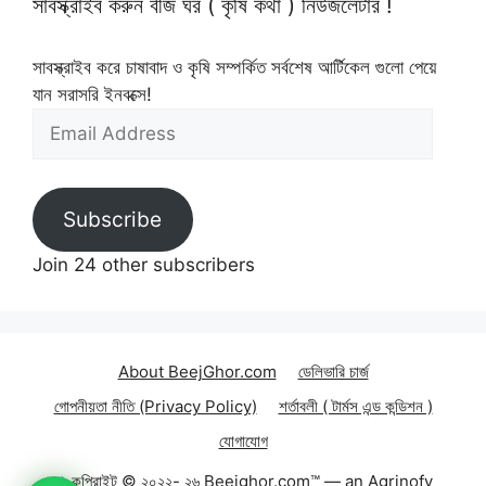
সাবস্ক্রাইব করুন বীজ ঘর ( কৃষি কথা ) নিউজলেটার !
সাবস্ক্রাইব করে চাষাবাদ ও কৃষি সম্পর্কিত সর্বশেষ আর্টিকেল গুলো পেয়ে
যান সরাসরি ইনবক্সে!
Email
Address
Subscribe
Join 24 other subscribers
About BeejGhor.com
ডেলিভারি চার্জ
গোপনীয়তা নীতি (Privacy Policy)
শর্তাবলী ( টার্মস এন্ড কন্ডিশন )
যোগাযোগ
কপিরাইট © ২০২২- ২৬ Beejghor.com™ — an Agrinofy