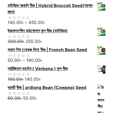
f
o
price
price
হাইব্রিড ব্রকলি বীজ | Hybrid Broccoli Seed(আগাম
5
u
was:
is:
t
জাত)
350.00৳.
320.00৳.
o
f
Price
140.00
৳
–
450.00
৳
0
5
o
range:
উচ্চফলনশীল কাঠগোলাপ ফুল বীজ (হাইব্রিড)
u
140.00৳
t
Original
Current
through
o
300.00
৳
250.00
৳
0
f
o
price
price
450.00৳
ফরাস শিম (ফ্রেঞ্চ বিন) বীজ | French Bean Seed
5
u
was:
is:
t
300.00৳.
250.00৳.
Price
o
50.00
৳
–
190.00
৳
0
f
o
range:
অরিজিনাল ভার্বেনা ( Verbena ) ফুল বীজ
5
u
50.00৳
t
Original
Current
through
o
150.00
৳
140.00
৳
0
f
o
price
price
190.00৳
বরবটি বীজ | ardlong Bean (Cowpea) Seed
5
u
was:
is:
t
Original
150.00৳.
Current
140.00৳.
o
60.00
৳
50.00
৳
0
f
o
price
price
5
u
was:
is:
t