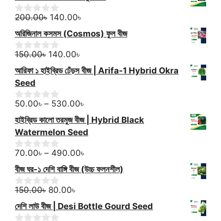
was:
is:
t
150.00৳.
Original
140.00৳.
Current
o
200.00
৳
140.00
৳
0
f
o
price
price
অরিজিনাল কসমস (Cosmos) ফুল বীজ
5
u
was:
is:
t
Original
200.00৳.
Current
140.00৳.
o
150.00
৳
140.00
৳
0
f
o
price
price
আরিফা ১ হাইব্রিড ঢেঁড়স বীজ | Arifa-1 Hybrid Okra
5
u
was:
is:
t
Seed
150.00৳.
140.00৳.
o
f
Price
50.00
৳
–
530.00
৳
0
5
o
range:
হাইব্রিড কালো তরমুজ বীজ | Hybrid Black
u
50.00৳
t
Watermelon Seed
through
o
f
530.00৳
Price
70.00
৳
–
490.00
৳
0
5
o
range:
বীজ ঘর-১ দেশি বাঙ্গি বীজ (উচ্চ ফলনশীল)
u
70.00৳
t
Original
Current
through
o
150.00
৳
80.00
৳
0
f
o
price
price
490.00৳
দেশি লাউ বীজ | Desi Bottle Gourd Seed
5
u
was:
is:
t