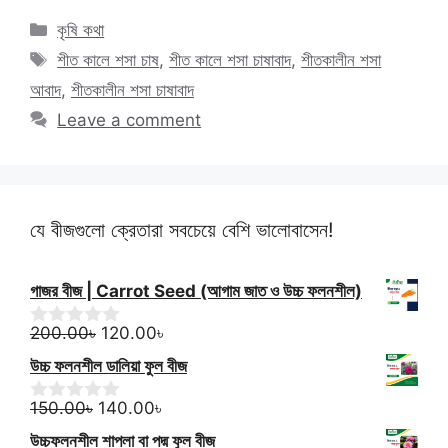
Categories
কৃষি কথা
Tags
শীত কালে শসা চাষ
,
শীত কালে শসা চাষাবাদ
,
শীতকালীন শসা
আবাদ
,
শীতকালীন শসা চাষাবাদ
Leave a comment
যে বীজগুলো ক্রেতারা সবচেয়ে বেশি ভালোবাসেন!
গাজর বীজ | Carrot Seed (আগাম জাত ও উচ্চ ফলনশীল)
Original
Current
200.00
৳
120.00
৳
0
o
price
price
উচ্চ ফলনশীল ডালিয়া ফুল বীজ
u
was:
is:
t
Original
200.00৳.
Current
120.00৳.
o
150.00
৳
140.00
৳
0
f
o
price
price
উচ্চফলনশীল শাপলা বা পদ্ম ফুল বীজ
5
u