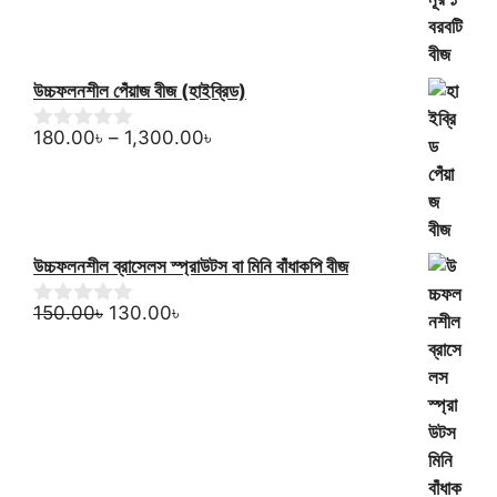
60.00৳.
50.00৳.
o
f
5
উচ্চফলনশীল পেঁয়াজ বীজ (হাইব্রিড)
Price
180.00
৳
–
1,300.00
৳
0
o
range:
u
180.00৳
t
through
o
f
1,300.00৳
5
উচ্চফলনশীল ব্রাসেলস স্প্রাউটস বা মিনি বাঁধাকপি বীজ
Original
Current
150.00
৳
130.00
৳
0
o
price
price
u
was:
is:
t
150.00৳.
130.00৳.
o
f
5