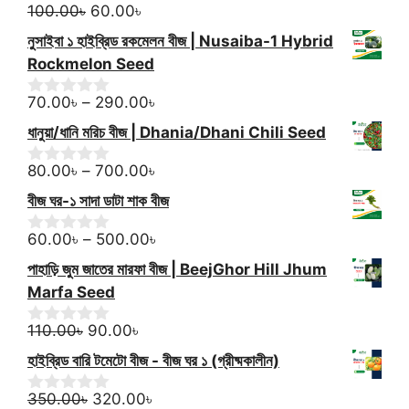
150.00৳.
Original
80.00৳.
Current
o
100.00
৳
60.00
৳
0
f
o
price
price
নুসাইবা ১ হাইব্রিড রকমেলন বীজ | Nusaiba-1 Hybrid
5
u
was:
is:
t
Rockmelon Seed
100.00৳.
60.00৳.
o
f
Price
70.00
৳
–
290.00
৳
0
5
o
range:
ধানুয়া/ধানি মরিচ বীজ | Dhania/Dhani Chili Seed
u
70.00৳
t
through
Price
o
80.00
৳
–
700.00
৳
0
f
o
290.00৳
range:
বীজ ঘর-১ সাদা ডাটা শাক বীজ
5
u
80.00৳
t
through
Price
o
60.00
৳
–
500.00
৳
0
f
o
700.00৳
range:
পাহাড়ি জুম জাতের মারফা বীজ | BeejGhor Hill Jhum
5
u
60.00৳
t
Marfa Seed
through
o
f
Original
Current
500.00৳
110.00
৳
90.00
৳
0
5
o
price
price
হাইব্রিড বারি টমেটো বীজ - বীজ ঘর ১ (গ্রীষ্মকালীন)
u
was:
is:
t
110.00৳.
Original
90.00৳.
Current
o
350.00
৳
320.00
৳
0