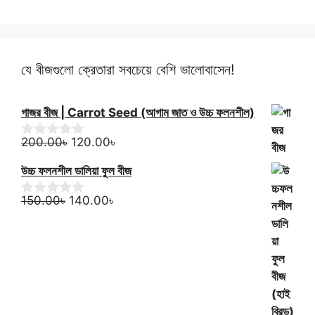
যে বীজগুলো ক্রেতারা সবচেয়ে বেশি ভালোবাসেন!
গাজর বীজ | Carrot Seed (আগাম জাত ও উচ্চ ফলনশীল)
Original
Current
200.00
৳
120.00
৳
0
o
price
price
u
উচ্চ ফলনশীল ডালিয়া ফুল বীজ
was:
is:
t
200.00৳.
120.00৳.
o
Original
Current
150.00
৳
140.00
৳
0
f
o
price
price
5
u
was:
is:
t
150.00৳.
140.00৳.
o
f
5