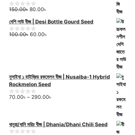
Original
Current
150.00
৳
80.00
৳
0
o
price
price
u
দেশি লাউ বীজ | Desi Bottle Gourd Seed
was:
is:
t
150.00৳.
80.00৳.
o
Original
Current
100.00
৳
60.00
৳
0
f
o
price
price
5
u
was:
is:
t
100.00৳.
60.00৳.
o
f
5
নুসাইবা ১ হাইব্রিড রকমেলন বীজ | Nusaiba-1 Hybrid
Rockmelon Seed
Price
70.00
৳
–
290.00
৳
0
o
range:
u
70.00৳
t
through
o
ধানুয়া/ধানি মরিচ বীজ | Dhania/Dhani Chili Seed
f
290.00৳
5