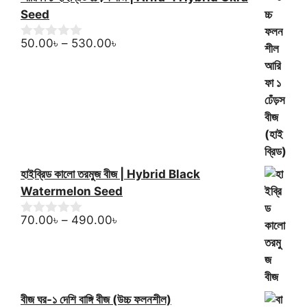
Seed
Price
50.00
৳
–
530.00
৳
0
o
range:
u
50.00৳
t
through
o
f
530.00৳
5
হাইব্রিড কালো তরমুজ বীজ | Hybrid Black
Watermelon Seed
Price
70.00
৳
–
490.00
৳
0
o
range:
u
70.00৳
t
through
o
f
490.00৳
5
বীজ ঘর-১ দেশি বাঙ্গি বীজ (উচ্চ ফলনশীল)