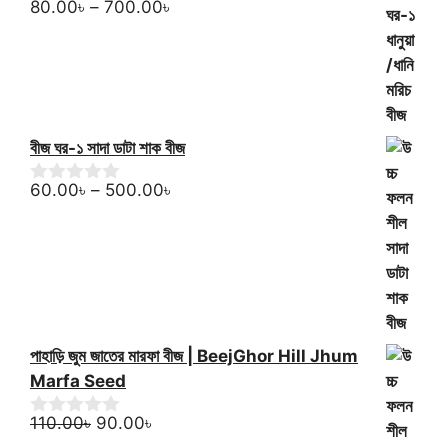
Price
80.00
৳
–
700.00
৳
0
o
range:
u
80.00৳
t
through
o
f
700.00৳
5
বীজ ঘর-১ সাদা ডাটা শাক বীজ
Price
60.00
৳
–
500.00
৳
0
o
range:
u
60.00৳
t
through
o
f
500.00৳
5
পাহাড়ি জুম জাতের মারফা বীজ | BeejGhor Hill Jhum
Marfa Seed
Original
Current
110.00
৳
90.00
৳
0
o
price
price