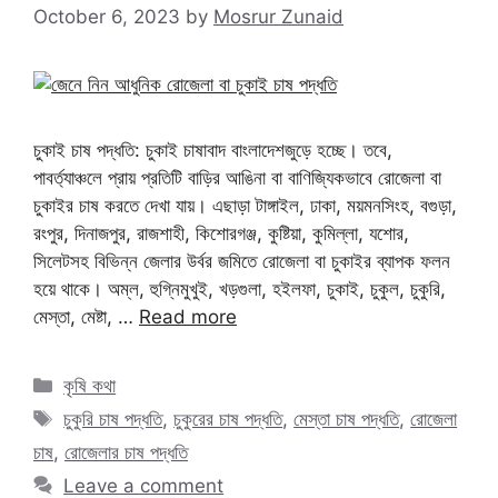
October 6, 2023
by
Mosrur Zunaid
চুকাই চাষ পদ্ধতি: চুকাই চাষাবাদ বাংলাদেশজুড়ে হচ্ছে। তবে,
পাবর্ত্যাঞ্চলে প্রায় প্রতিটি বাড়ির আঙিনা বা বাণিজ্যিকভাবে রোজেলা বা
চুকাইর চাষ করতে দেখা যায়। এছাড়া টাঙ্গাইল, ঢাকা, ময়মনসিংহ, বগুড়া,
রংপুর, দিনাজপুর, রাজশাহী, কিশোরগঞ্জ, কুষ্টিয়া, কুমিল্লা, যশোর,
সিলেটসহ বিভিন্ন জেলার উর্বর জমিতে রোজেলা বা চুকাইর ব্যাপক ফলন
হয়ে থাকে। অম্ল, হুগ্নিমুখুই, খড়গুলা, হইলফা, চুকাই, চুকুল, চুকুরি,
মেস্তা, মেষ্টা, …
Read more
Categories
কৃষি কথা
Tags
চুকুরি চাষ পদ্ধতি
,
চুকুরের চাষ পদ্ধতি
,
মেস্তা চাষ পদ্ধতি
,
রোজেলা
চাষ
,
রোজেলার চাষ পদ্ধতি
Leave a comment