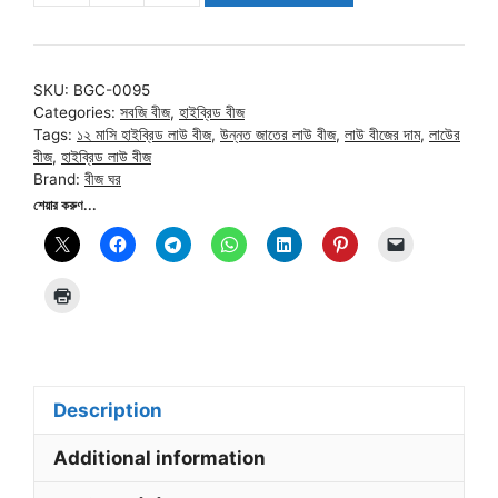
১
হাইব্রিড
লাউ
SKU:
BGC-0095
বীজ
Categories:
সবজি বীজ
,
হাইব্রিড বীজ
|
Tags:
১২ মাসি হাইব্রিড লাউ বীজ
,
উন্নত জাতের লাউ বীজ
,
লাউ বীজের দাম
,
লাউের
Aymon-
বীজ
,
হাইব্রিড লাউ বীজ
Brand:
বীজ ঘর
1
শেয়ার করুণ...
Hybrid
Bottle
Gourd
Seed
quantity
Description
Additional information