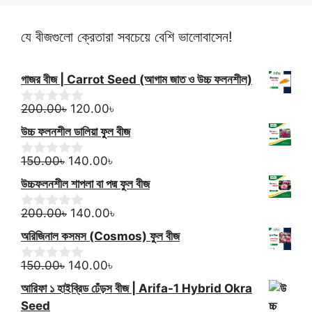
600.00৳
যে বীজগুলো ক্রেতারা সবচেয়ে বেশি ভালোবাসেন!
গাজর বীজ | Carrot Seed (আগাম জাত ও উচ্চ ফলনশীল)
Original
Current
200.00
৳
120.00
৳
0
o
price
price
উচ্চ ফলনশীল ডালিয়া ফুল বীজ
u
was:
is:
t
Original
200.00৳.
Current
120.00৳.
o
150.00
৳
140.00
৳
0
f
o
price
price
উচ্চফলনশীল শাপলা বা পদ্ম ফুল বীজ
5
u
was:
is:
t
150.00৳.
Original
140.00৳.
Current
o
200.00
৳
140.00
৳
0
f
o
price
price
অরিজিনাল কসমস (Cosmos) ফুল বীজ
5
u
was:
is:
t
Original
200.00৳.
Current
140.00৳.
o
150.00
৳
140.00
৳
0
f
o
price
price
আরিফা ১ হাইব্রিড ঢেঁড়স বীজ | Arifa-1 Hybrid Okra
5
u
was:
is:
t
Seed