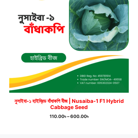
নুসাইবা-১ হাইব্রিড বাঁধাকপি বীজ | Nusaiba-1 F1 Hybrid
Cabbage Seed
Price
110.00
৳
–
600.00
৳
range:
110.00৳
through