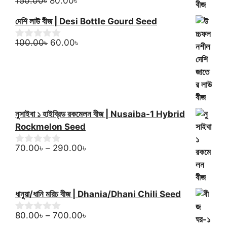
Original
Current
150.00
৳
80.00
৳
0
o
price
price
u
দেশি লাউ বীজ | Desi Bottle Gourd Seed
was:
is:
t
150.00৳.
80.00৳.
o
Original
Current
100.00
৳
60.00
৳
0
f
o
price
price
5
u
was:
is:
t
100.00৳.
60.00৳.
o
f
5
নুসাইবা ১ হাইব্রিড রকমেলন বীজ | Nusaiba-1 Hybrid
Rockmelon Seed
Price
70.00
৳
–
290.00
৳
0
o
range:
u
70.00৳
t
through
o
ধানুয়া/ধানি মরিচ বীজ | Dhania/Dhani Chili Seed
f
290.00৳
5
Price
80.00
৳
–
700.00
৳
0
o