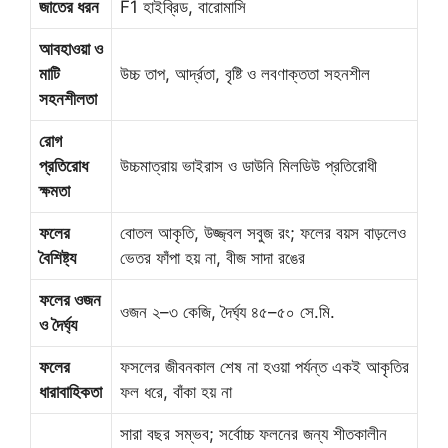
জাতের ধরন
F1 হাইব্রিড, বারোমাসি
আবহাওয়া ও
মাটি
উচ্চ তাপ, আর্দ্রতা, বৃষ্টি ও লবণাক্ততা সহনশীল
সহনশীলতা
রোগ
প্রতিরোধ
উচ্চমাত্রায় ভাইরাস ও ডাউনি মিলডিউ প্রতিরোধী
ক্ষমতা
ফলের
বোতল আকৃতি, উজ্জ্বল সবুজ রং; ফলের বয়স বাড়লেও
বৈশিষ্ট্য
ভেতর ফাঁপা হয় না, বীজ সাদা রঙের
ফলের ওজন
ওজন ২–৩ কেজি, দৈর্ঘ্য ৪৫–৫০ সে.মি.
ও দৈর্ঘ্য
ফলের
ফসলের জীবনকাল শেষ না হওয়া পর্যন্ত একই আকৃতির
ধারাবাহিকতা
ফল ধরে, বাঁকা হয় না
সারা বছর সম্ভব; সর্বোচ্চ ফলনের জন্য শীতকালীন