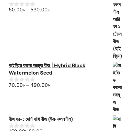
150.00৳.
140.00৳.
o
f
Price
50.00
৳
–
530.00
৳
0
5
o
range:
u
50.00৳
t
through
o
f
530.00৳
5
হাইব্রিড কালো তরমুজ বীজ | Hybrid Black
Watermelon Seed
Price
70.00
৳
–
490.00
৳
0
o
range:
u
70.00৳
t
through
o
f
490.00৳
5
বীজ ঘর-১ দেশি বাঙ্গি বীজ (উচ্চ ফলনশীল)