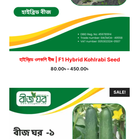
হাইব্রিড ওলকপি বীজ | F1 Hybrid Kohlrabi Seed
Price
80.00
৳
–
450.00
৳
range:
80.00৳
through
SALE!
450.00৳