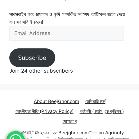
সাবস্ক্রাইব করে চাষাবাদ ও কৃষি সম্পর্কিত সর্বশেষ আর্টিকেল গুলো পেয়ে
যান সরাসরি ইনবক্সে!
Email
Address
Subscribe
Join 24 other subscribers
About BeejGhor.com
ডেলিভারি চার্জ
গোপনীয়তা নীতি (Privacy Policy)
শর্তাবলী ( টার্মস এন্ড কন্ডিশন )
যোগাযোগ
কপিরাইট © ২০২২- ২৬ Beejghor.com™ — an Agrinofy
50.00
৳