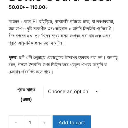
Price
50.00
৳
–
110.00
৳
range:
50.00৳
আয়মন ১ হলো F1 হাইব্রিড, বারোমাসি লাউয়ের জাত, যা লবণাক্ততা,
through
উচ্চ তাপ ও বৃষ্টি সহনশীল এবং ভাইরাস ও ডাউনি মিলডিউ প্রতিরোধী।
110.00৳
বীজ বপনের ৫০–৫৫ দিনের মধ্যে ফলন সংগ্রহ করা যায় এবং একর
প্রতি আনুমানিক ফলন ৪৫–৫০ টন।
পুনশ্চ:
ছবি গুলি শুধুমাত্র রেফারেন্সের উদ্দেশ্যে ব্যবহার করা হল। জলবায়ু,
বয়স, উচ্চতা ইত্যাদির উপর ভিত্তি করে প্রকৃত পণ্যের আকৃতি বা
চেহারার পরিবর্তিত হতে পারে।
প্যাক সাইজ
(ওজন)
-
+
Add to cart
আয়মন