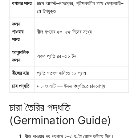
বপনের সময়
চাষে আগস্ট–নভেম্বর, গ্রীষ্মকালীন চাষে ফেব্রুয়ারি–
মে উপযুক্ত
ফলন
পাওয়ার
বীজ বপনের ৫০–৫৫ দিনের মধ্যে
সময়
আনুমানিক
একর প্রতি ৪৫–৫০ টন
ফলন
বীজের হার
প্রতি শতাংশ জমিতে ১০ গ্রাম
চাষ পদ্ধতি
মাচা ও মাটি — উভয় পদ্ধতিতে চাষযোগ্য
চারা তৈরির পদ্ধতি
(Germination Guide)
বীজ পাওয়ার পর প্রথমে ২–৩ ঘণ্টা রোদে শুকিয়ে নিন।