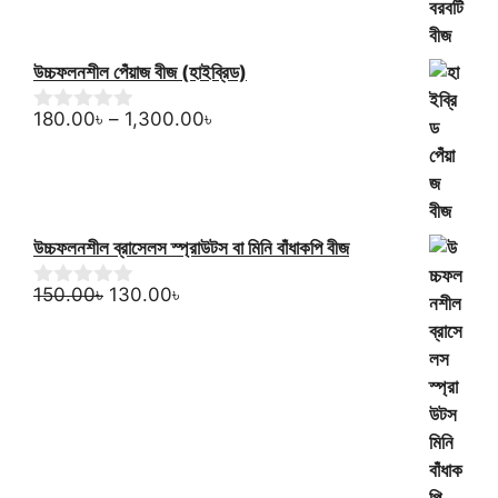
f
5
উচ্চফলনশীল পেঁয়াজ বীজ (হাইব্রিড)
Price
180.00
৳
–
1,300.00
৳
0
o
range:
u
180.00৳
t
through
o
f
1,300.00৳
5
উচ্চফলনশীল ব্রাসেলস স্প্রাউটস বা মিনি বাঁধাকপি বীজ
Original
Current
150.00
৳
130.00
৳
0
o
price
price
u
was:
is:
t
150.00৳.
130.00৳.
o
f
5