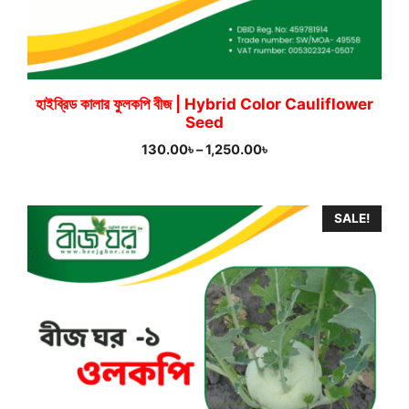
হাইব্রিড কালার ফুলকপি বীজ | Hybrid Color Cauliflower
Seed
Price
130.00
৳
–
1,250.00
৳
range:
130.00৳
through
SALE!
1,250.00৳