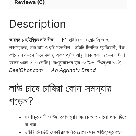
Reviews (0)
Description
আয়মন ১ হাইব্রিড লাউ বীজ
— F1 হাইব্রিড, বারোমাসি জাত,
লবণাক্ততা, উচ্চ তাপ ও বৃষ্টি সহনশীল। ডাউনি মিলডিউ প্রতিরোধী, বীজ
বপনের ৫০–৫৫ দিনে ফলন, একর প্রতি আনুমানিক ফলন ৪৫–৫০ টন।
ফলের ওজন ২–৩ কেজি। অঙ্কুরোদগম হার ৮০%+, বিশুদ্ধতা ৯৮%।
BeejGhor.com — An Agrinofy Brand
লাউ চাষে চাষিরা কোন সমস্যায়
পড়েন?
লবণাক্ত মাটি ও উচ্চ তাপমাত্রায় অনেক জাত ভালো ফলন দিতে
না পারা
ডাউনি মিলডিউ ও ভাইরাসজনিত রোগে ফলন ক্ষতিগ্রস্ত হওয়া