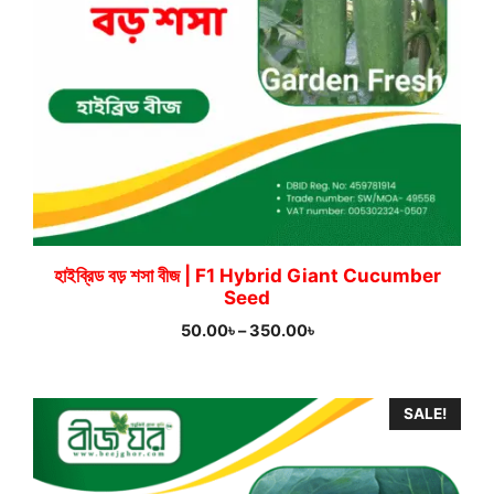
হাইব্রিড বড় শসা বীজ | F1 Hybrid Giant Cucumber
Seed
Price
50.00
৳
–
350.00
৳
range:
50.00৳
through
SALE!
350.00৳