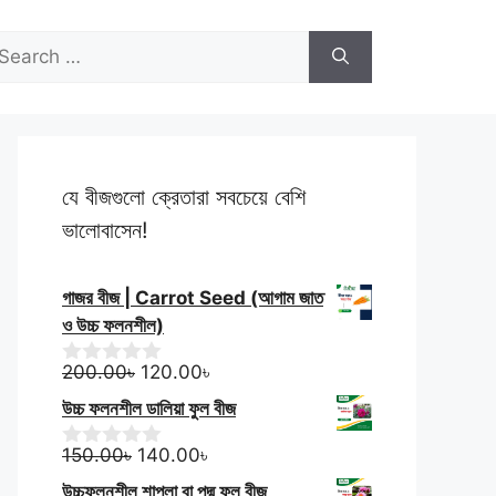
বীজ
100.00৳.
70.00৳.
(আগাম
arch
জাত
r:
)
|
Purple
Kartika
Sheem
যে বীজগুলো ক্রেতারা সবচেয়ে বেশি
Seed
ভালোবাসেন!
quantity
গাজর বীজ | Carrot Seed (আগাম জাত
ও উচ্চ ফলনশীল)
Original
Current
200.00
৳
120.00
৳
0
o
price
price
উচ্চ ফলনশীল ডালিয়া ফুল বীজ
u
was:
is:
t
Original
200.00৳.
Current
120.00৳.
o
150.00
৳
140.00
৳
0
f
o
price
price
উচ্চফলনশীল শাপলা বা পদ্ম ফুল বীজ
5