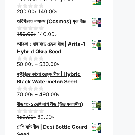
u
was:
is:
t
150.00৳.
Original
140.00৳.
Current
o
200.00
৳
140.00
৳
0
f
o
price
price
অরিজিনাল কসমস (Cosmos) ফুল বীজ
5
u
was:
is:
t
Original
200.00৳.
Current
140.00৳.
o
150.00
৳
140.00
৳
0
f
o
price
price
আরিফা ১ হাইব্রিড ঢেঁড়স বীজ | Arifa-1
5
u
was:
is:
t
Hybrid Okra Seed
150.00৳.
140.00৳.
o
f
Price
50.00
৳
–
530.00
৳
0
5
o
range:
হাইব্রিড কালো তরমুজ বীজ | Hybrid
u
50.00৳
t
Black Watermelon Seed
through
o
f
530.00৳
Price
70.00
৳
–
490.00
৳
0
5
o
range:
বীজ ঘর-১ দেশি বাঙ্গি বীজ (উচ্চ ফলনশীল)
u
70.00৳
t
Original
Current
through
o
150.00
৳
80.00
৳
0
f
o
price
price
490.00৳
দেশি লাউ বীজ | Desi Bottle Gourd
5
u
was:
is:
t
Seed