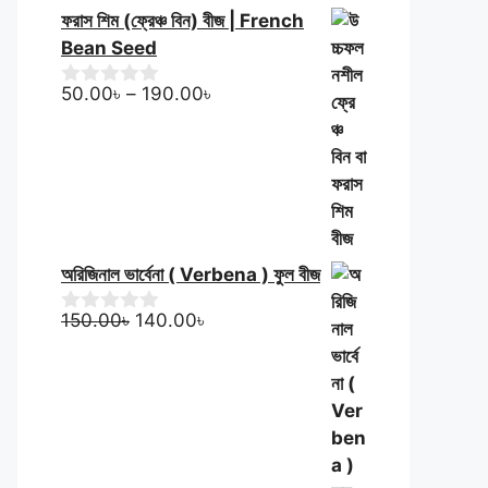
ফরাস শিম (ফ্রেঞ্চ বিন) বীজ | French
Bean Seed
Price
50.00
৳
–
190.00
৳
0
o
range:
u
50.00৳
t
through
o
f
190.00৳
5
অরিজিনাল ভার্বেনা ( Verbena ) ফুল বীজ
Original
Current
150.00
৳
140.00
৳
0
o
price
price
u
was:
is:
t
150.00৳.
140.00৳.
o
f
5