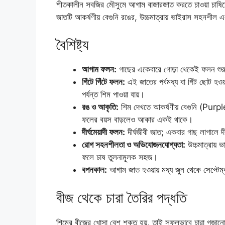
শীতকালীন সবজির মৌসুমে আগাম বাজারজাত করতে চাওয়া চাষি
জাতটি আকর্ষণীয় বেগুনি রঙের, উচ্চমাত্রায় ভাইরাস সহনশী
বৈশিষ্ট্য
আগাম ফলন:
গাছের একেবারে গোড়া থেকেই ফলন শুর
গিঁটে গিঁটে ফলন:
এই জাতের পর্বমধ্য বা গিঁট ছোট হওয়
পর্যন্ত শিম পাওয়া যায়।
রঙ ও আকৃতি:
শিম দেখতে আকর্ষণীয় বেগুনি (Purple) 
ফলের বয়স বাড়লেও আকার একই থাকে।
দীর্ঘমেয়াদী ফলন:
দীর্ঘজীবী জাত; একবার গাছ লাগালে দী
রোগ সহনশীলতা ও অভিযোজনযোগ্যতা:
উচ্চমাত্রায় 
ফলে চাষ তুলনামূলক সহজ।
বপনকাল:
আগাম জাত হওয়ায় মধ্য জুন থেকে সেপ্টেম্
বীজ থেকে চারা তৈরির পদ্ধতি
শিমের বীজের খোসা বেশ শক্ত হয়, তাই সফলভাবে চারা গজানোর