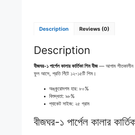
Description
Reviews (0)
Description
বীজঘর-১ পার্পেল কালার কার্তিকা শিম বীজ
— আগাম শীতকালীন জা
ফুল আসে, প্রতি গিঁটে ১২-১৫টি শিম।
অঙ্কুরোদগম হার: ৮০%
বিশুদ্ধতা: ৯৮%
প্যাকেট সাইজ: ২৫ গ্রাম
বীজঘর-১ পার্পেল কালার কার্তি