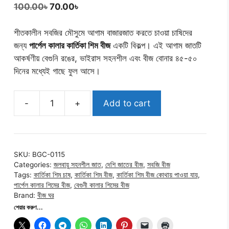
Original
Current
100.00
৳
70.00
৳
price
price
was:
is:
শীতকালীন সবজির মৌসুমে আগাম বাজারজাত করতে চাওয়া চাষিদের
100.00৳.
70.00৳.
জন্য
পার্পেল কালার কার্তিকা শিম বীজ
একটি বিকল্প। এই আগাম জাতটি
আকর্ষণীয় বেগুনি রঙের, ভাইরাস সহনশীল এবং বীজ বোনার ৪৫-৫০
দিনের মধ্যেই গাছে ফুল আসে।
-
+
Add to cart
কার্তিকা
শিম
বীজ
(আগাম
SKU:
BGC-0115
জাত
Categories:
জলবায়ু সহনশীল জাত
,
দেশি জাতের বীজ
,
সবজি বীজ
)
Tags:
কার্তিকা শিম চাষ
,
কার্তিকা শিম বীজ
,
কার্তিকা শিম বীজ কোথায় পাওয়া যায়
,
|
পার্পেল কালার শিমের বীজ
,
বেগুনী কালার শিমের বীজ
Brand:
বীজ ঘর
Purple
শেয়ার করুণ...
Kartika
Sheem