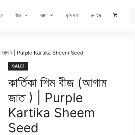
Se
োম
বীজ
জাত
কৃষি কথা
লগ ইন
fo
আগাম জাত ) | Purple Kartika Sheem Seed
SALE!
কার্তিকা শিম বীজ (আগাম
জাত ) | Purple
Kartika Sheem
Seed