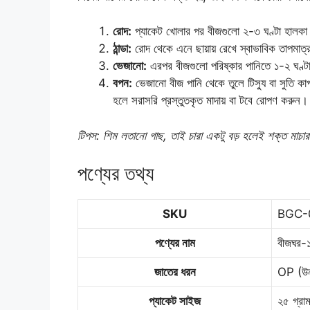
রোদ:
প্যাকেট খোলার পর বীজগুলো ২-৩ ঘণ্টা হালকা র
ঠান্ডা:
রোদ থেকে এনে ছায়ায় রেখে স্বাভাবিক তাপমাত্রা
ভেজানো:
এরপর বীজগুলো পরিষ্কার পানিতে ১-২ ঘণ্টা
বপন:
ভেজানো বীজ পানি থেকে তুলে টিস্যু বা সুতি ক
হলে সরাসরি প্রস্তুতকৃত মাদায় বা টবে রোপণ করুন।
টিপস: শিম লতানো গাছ, তাই চারা একটু বড় হলেই শক্ত মাচার
পণ্যের তথ্য
SKU
BGC-
পণ্যের নাম
বীজঘর-১ 
জাতের ধরন
OP (উন
প্যাকেট সাইজ
২৫ গ্রা