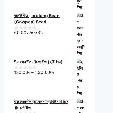
বরবটি বীজ | ardlong Bean
(Cowpea) Seed
Original
Current
60.00
৳
50.00
৳
0
o
price
price
u
was:
is:
t
60.00৳.
50.00৳.
o
f
5
উচ্চফলনশীল পেঁয়াজ বীজ (হাইব্রিড)
Price
180.00
৳
–
1,300.00
৳
0
o
range:
u
180.00৳
t
through
o
f
1,300.00৳
5
উচ্চফলনশীল ব্রাসেলস স্প্রাউটস বা মিনি
বাঁধাকপি বীজ