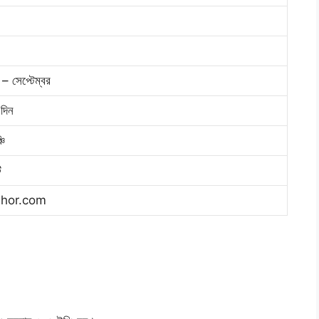
 – সেপ্টেম্বর
দিন
চি
ি
hor.com