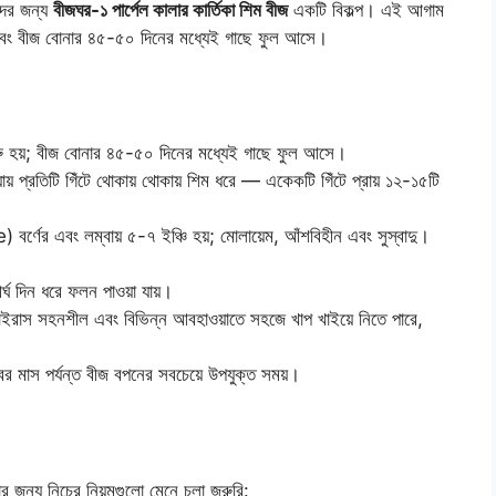
দের জন্য
বীজঘর-১ পার্পেল কালার কার্তিকা শিম বীজ
একটি বিকল্প। এই আগাম
ল এবং বীজ বোনার ৪৫-৫০ দিনের মধ্যেই গাছে ফুল আসে।
ু হয়; বীজ বোনার ৪৫-৫০ দিনের মধ্যেই গাছে ফুল আসে।
ায় প্রতিটি গিঁটে থোকায় থোকায় শিম ধরে — একেকটি গিঁটে প্রায় ১২-১৫টি
বর্ণের এবং লম্বায় ৫-৭ ইঞ্চি হয়; মোলায়েম, আঁশবিহীন এবং সুস্বাদু।
র্ঘ দিন ধরে ফলন পাওয়া যায়।
ভাইরাস সহনশীল এবং বিভিন্ন আবহাওয়াতে সহজে খাপ খাইয়ে নিতে পারে,
বর মাস পর্যন্ত বীজ বপনের সবচেয়ে উপযুক্ত সময়।
 জন্য নিচের নিয়মগুলো মেনে চলা জরুরি: