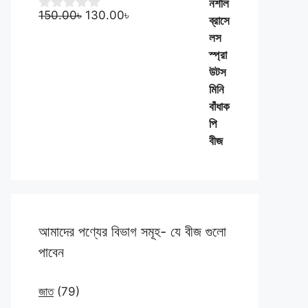
Original
Current
150.00
৳
130.00
৳
0
o
price
price
u
was:
is:
t
150.00৳.
130.00৳.
o
f
5
আমাদের পণ্যের বিভাগ সমূহ- যে বীজ গুলো
পাবেন
জাত
(79)