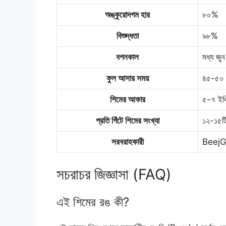
অঙ্কুরোদগম হার
৮০%
বিশুদ্ধতা
৯৮%
বপনকাল
মধ্য জুন
ফুল আসার সময়
৪৫-৫০ 
শিমের আকার
৫-৭ ইঞ্
প্রতি গিঁটে শিমের সংখ্যা
১২-১৫ট
সরবরাহকারী
BeejG
সচরাচর জিজ্ঞাসা (FAQ)
এই শিমের রঙ কী?