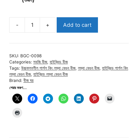
(ওজন)
-
+
Add to cart
হাইব্রিড
পার্পল
কিং
(লম্বা)
SKU:
BGC-0098
বেগুন
Categories:
সবজি বীজ
,
হাইব্রিড বীজ
বীজ
Tags:
উচ্চফলনশীল পার্পল কিং লম্বা বেগুন বীজ
,
লম্বা বেগুন বীজ
,
হাইব্রিড পার্পল কিং
|
লম্বা বেগুন বীজ
,
হাইব্রিড লম্বা বেগুন বীজ
Brand:
বীজ ঘর
Hybrid
শেয়ার করুণ...
Purple
King
Eggplant
Seed
quantity