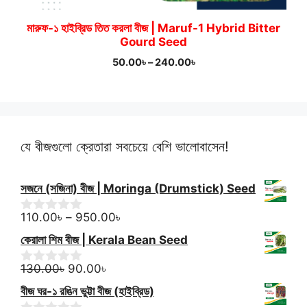
মারুফ-১ হাইব্রিড তিত করলা বীজ | Maruf-1 Hybrid Bitter
Gourd Seed
Price
50.00
৳
–
240.00
৳
range:
50.00৳
through
240.00৳
যে বীজগুলো ক্রেতারা সবচেয়ে বেশি ভালোবাসেন!
সজনে (সজিনা) বীজ | Moringa (Drumstick) Seed
Price
110.00
৳
–
950.00
৳
0
o
range:
কেরালা শিম বীজ | Kerala Bean Seed
u
110.00৳
t
Original
Current
through
o
130.00
৳
90.00
৳
0
f
o
price
price
950.00৳
বীজ ঘর-১ রঙিন ভুট্টা বীজ (হাইব্রিড)
5
u
was:
is: