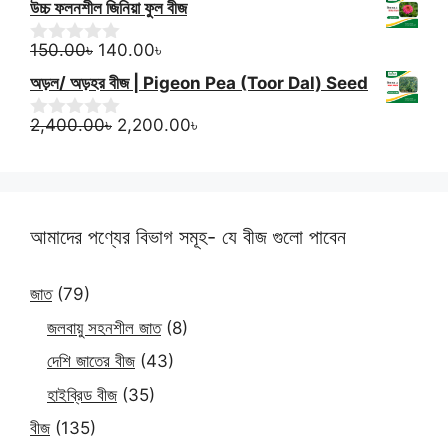
উচ্চ ফলনশীল জিনিয়া ফুল বীজ
u
120.00৳
t
Original
Current
through
o
150.00
৳
140.00
৳
0
f
o
price
price
499.00৳
অড়ল/ অড়হর বীজ | Pigeon Pea (Toor Dal) Seed
5
u
was:
is:
t
150.00৳.
Original
140.00৳.
Current
o
2,400.00
৳
2,200.00
৳
0
f
o
price
price
5
u
was:
is:
t
2,400.00৳.
2,200.00৳.
o
f
5
আমাদের পণ্যের বিভাগ সমূহ- যে বীজ গুলো পাবেন
জাত
(79)
জলবায়ু সহনশীল জাত
(8)
দেশি জাতের বীজ
(43)
হাইব্রিড বীজ
(35)
বীজ
(135)