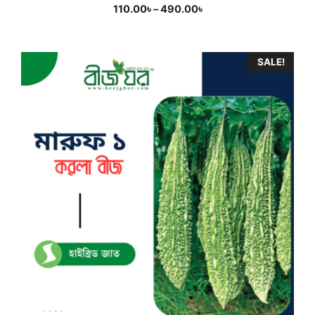
Price
110.00
৳
–
490.00
৳
range:
110.00৳
through
SALE!
490.00৳