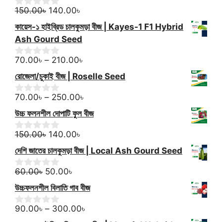
f
Original
Current
150.00
৳
140.00
৳
0
5
o
price
price
কায়েস-১ হাইব্রিড চালকুমড়া বীজ | Kayes-1 F1 Hybrid
u
was:
is:
t
Ash Gourd Seed
150.00৳.
140.00৳.
o
f
Price
70.00
৳
–
210.00
৳
0
5
o
range:
রোজেলা/চুকাই বীজ | Roselle Seed
u
70.00৳
t
through
Price
o
70.00
৳
–
250.00
৳
0
f
o
210.00৳
range:
উচ্চ ফলনশীল দোপাটি ফুল বীজ
5
u
70.00৳
t
Original
Current
through
o
150.00
৳
140.00
৳
0
f
o
price
price
250.00৳
দেশি জাতের চালকুমড়া বীজ | Local Ash Gourd Seed
5
u
was:
is:
t
Original
150.00৳.
Current
140.00৳.
o
60.00
৳
50.00
৳
0
f
o
price
price
উচ্চফলনশীল বিলাতি গাব বীজ
5
u
was:
is:
t
60.00৳.
50.00৳.
Price
o
90.00
৳
–
300.00
৳
0
f
o
range: