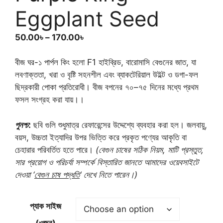
Eggplant Seed
Price
50.00
৳
–
170.00
৳
range:
50.00৳
বীজ ঘর-১ পার্পল কিং হলো F1 হাইব্রিড, বারোমাসি বেগুনের জাত, যা
through
লবণাক্ততা, খরা ও বৃষ্টি সহনশীল এবং ব্যাকটেরিয়াল উইল্ট ও ডগা-ফল
170.00৳
ছিদ্রকারী পোকা প্রতিরোধী। বীজ বপনের ৭০–৭৫ দিনের মধ্যে প্রথম
ফসল সংগ্রহ করা যায়।।
পুনশ্চ
:
ছবি গুলি শুধুমাত্র রেফারেন্সের উদ্দেশ্যে ব্যবহার করা হল। জলবায়ু,
বয়স, উচ্চতা ইত্যাদির উপর ভিত্তি করে প্রকৃত পণ্যের আকৃতি বা
চেহারার পরিবর্তিত হতে পারে।
(বেগুন চাষের সঠিক নিয়ম, মাটি প্রস্তুত,
সার প্রয়োগ ও পরিচর্যা সম্পর্কে বিস্তারিত জানতে আমাদের ওয়েবসাইটে
দেওয়া ‘
বেগুন চাষ পদ্ধতি
‘ দেখে নিতে পারেন।)
প্যাক সাইজ