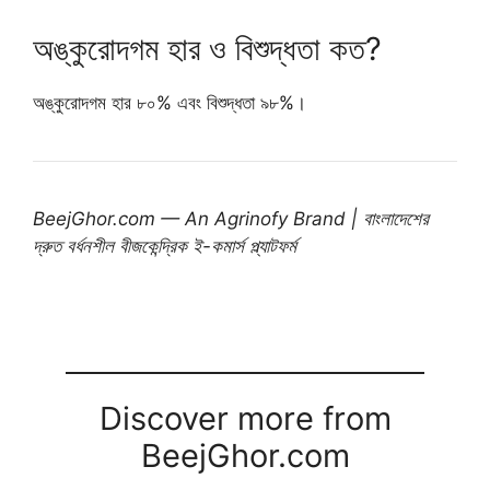
অঙ্কুরোদগম হার ও বিশুদ্ধতা কত?
অঙ্কুরোদগম হার ৮০% এবং বিশুদ্ধতা ৯৮%।
BeejGhor.com — An Agrinofy Brand | বাংলাদেশের
দ্রুত বর্ধনশীল বীজকেন্দ্রিক ই-কমার্স প্ল্যাটফর্ম
Discover more from
BeejGhor.com