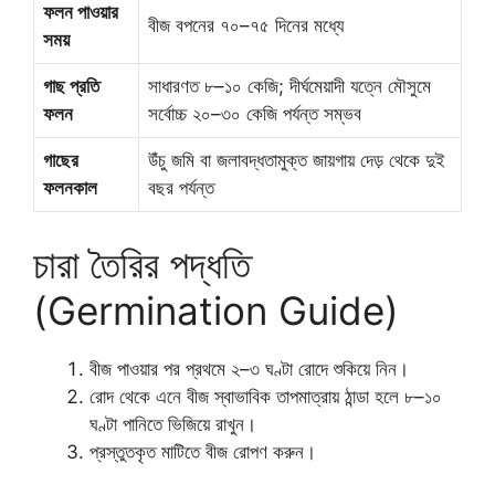
ফলন পাওয়ার
বীজ বপনের ৭০–৭৫ দিনের মধ্যে
সময়
গাছ প্রতি
সাধারণত ৮–১০ কেজি; দীর্ঘমেয়াদী যত্নে মৌসুমে
ফলন
সর্বোচ্চ ২০–৩০ কেজি পর্যন্ত সম্ভব
গাছের
উঁচু জমি বা জলাবদ্ধতামুক্ত জায়গায় দেড় থেকে দুই
ফলনকাল
বছর পর্যন্ত
চারা তৈরির পদ্ধতি
(Germination Guide)
বীজ পাওয়ার পর প্রথমে ২–৩ ঘণ্টা রোদে শুকিয়ে নিন।
রোদ থেকে এনে বীজ স্বাভাবিক তাপমাত্রায় ঠান্ডা হলে ৮–১০
ঘণ্টা পানিতে ভিজিয়ে রাখুন।
প্রস্তুতকৃত মাটিতে বীজ রোপণ করুন।