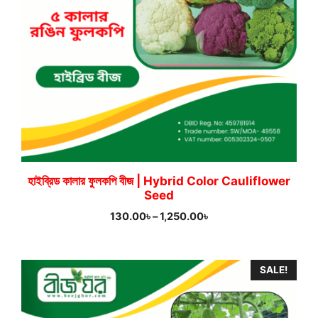
হাইব্রিড কালার ফুলকপি বীজ | Hybrid Color Cauliflower
Seed
Price
130.00
৳
–
1,250.00
৳
range:
130.00৳
through
SALE!
1,250.00৳