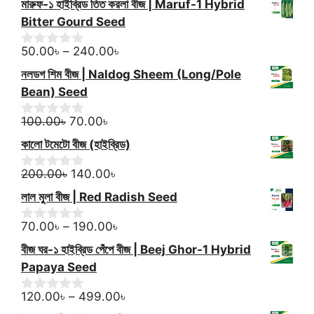
মারুফ-১ হাইব্রিড তিত করলা বীজ | Maruf-1 Hybrid
5
u
90.00৳
t
Bitter Gourd Seed
through
o
f
Price
300.00৳
50.00
৳
–
240.00
৳
0
5
o
range:
নলডগ শিম বীজ | Naldog Sheem (Long/Pole
u
50.00৳
t
Bean) Seed
through
o
f
Original
Current
240.00৳
100.00
৳
70.00
৳
0
5
o
price
price
কালো টমেটো বীজ (হাইব্রিড)
u
was:
is:
t
100.00৳.
Original
70.00৳.
Current
o
200.00
৳
140.00
৳
0
f
o
price
price
লাল মুলা বীজ | Red Radish Seed
5
u
was:
is:
t
200.00৳.
140.00৳.
Price
o
70.00
৳
–
190.00
৳
0
f
o
range:
বীজ ঘর-১ হাইব্রিড পেঁপে বীজ | Beej Ghor-1 Hybrid
5
u
70.00৳
t
Papaya Seed
through
o
f
190.00৳
Price
120.00
৳
–
499.00
৳
0
5
o
range: