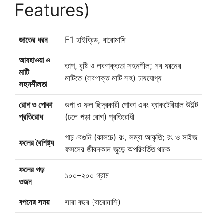
Features)
জাতের ধরন
F1 হাইব্রিড, বারোমাসি
আবহাওয়া ও
তাপ, বৃষ্টি ও লবণাক্ততা সহনশীল; সব ধরনের
মাটি
মাটিতে (লবণাক্ত মাটি সহ) চাষযোগ্য
সহনশীলতা
রোগ ও পোকা
ডগা ও ফল ছিদ্রকারী পোকা এবং ব্যাকটেরিয়াল উইল্ট
প্রতিরোধ
(ঢলে পড়া রোগ) প্রতিরোধী
গাঢ় বেগুনি (কালচে) রং, লম্বা আকৃতি; রং ও সাইজ
ফলের বৈশিষ্ট্য
ফসলের জীবনকাল জুড়ে অপরিবর্তিত থাকে
ফলের গড়
১০০–২০০ গ্রাম
ওজন
বপনের সময়
সারা বছর (বারোমাসি)