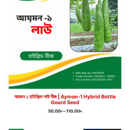
আয়মন ১ হাইব্রিড লাউ বীজ | Aymon-1 Hybrid Bottle
Gourd Seed
Price
50.00
৳
–
110.00
৳
range:
50.00৳
through