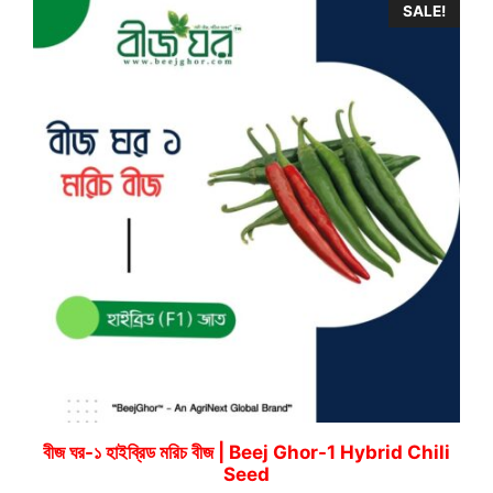
SALE!
110.00৳
বীজ ঘর-১ হাইব্রিড মরিচ বীজ | Beej Ghor-1 Hybrid Chili
Seed