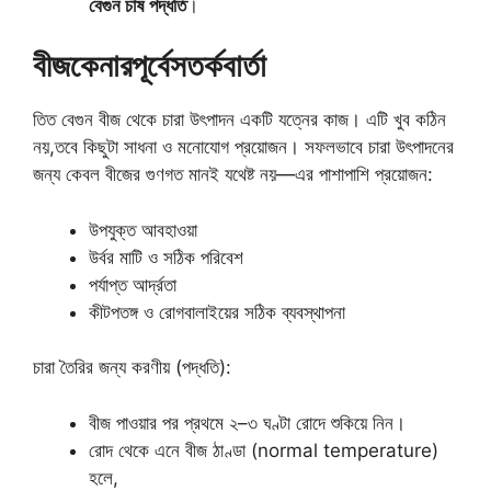
বেগুন চাষ পদ্ধতি
।
বীজ
কেনার
পূর্বে
সতর্কবার্তা
তিত বেগুন বীজ থেকে চারা উৎপাদন একটি যত্নের কাজ। এটি খুব কঠিন
নয়
,
তবে কিছুটা সাধনা ও মনোযোগ প্রয়োজন। সফলভাবে চারা উৎপাদনের
জন্য কেবল বীজের গুণগত মানই যথেষ্ট নয়
—
এর পাশাপাশি প্রয়োজন
:
উপযুক্ত আবহাওয়া
উর্বর মাটি ও সঠিক পরিবেশ
পর্যাপ্ত আর্দ্রতা
কীটপতঙ্গ ও রোগবালাইয়ের সঠিক ব্যবস্থাপনা
চারা তৈরির জন্য করণীয়
(
পদ্ধতি
):
বীজ পাওয়ার পর প্রথমে ২
–
৩ ঘণ্টা রোদে শুকিয়ে নিন।
রোদ
থেকে
এনে
বীজ
ঠাণ্ডা
(normal temperature)
হলে
,