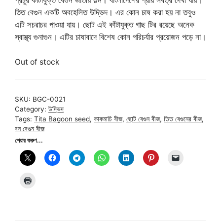
প্রচুর কাঁটাযুক্ত বেগুন জাতীয় গুল্ম। বাংলাদেশের প্রায় সর্বত্র দেখা যায়।
200.00৳.
150.00৳.
তিত বেগুন একটি অবহেলিত উদ্ভিদ। এর কোন চাষ করা হয় না তবুও
এটি সচরাচর পাওয়া যায়। ছোট এই কাঁটাযুক্ত গাছ টির রয়েছে অনেক
স্বাস্থ্য গুনাগুন। এটির চাষাবাদে বিশেষ কোন পরিচর্যার প্রয়োজন পড়ে না।
Out of stock
SKU:
BGC-0021
Category:
উদ্ভিদ
Tags:
Tita Bagoon seed
,
কাকমাচি বীজ
,
ছোট বেগুন বীজ
,
তিত বেগুনের বীজ
,
বন বেগুন বীজ
শেয়ার করুণ...