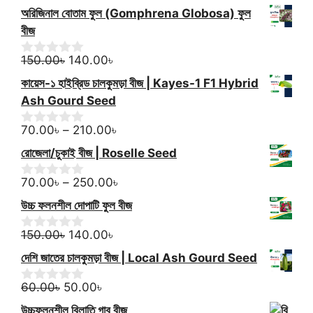
f
o
price
price
অরিজিনাল বোতাম ফুল (Gomphrena Globosa) ফুল
5
u
was:
is:
t
বীজ
100.00৳.
60.00৳.
o
f
Original
Current
150.00
৳
140.00
৳
0
5
o
price
price
কায়েস-১ হাইব্রিড চালকুমড়া বীজ | Kayes-1 F1 Hybrid
u
was:
is:
t
Ash Gourd Seed
150.00৳.
140.00৳.
o
f
Price
70.00
৳
–
210.00
৳
0
5
o
range:
রোজেলা/চুকাই বীজ | Roselle Seed
u
70.00৳
t
through
Price
o
70.00
৳
–
250.00
৳
0
f
o
210.00৳
range:
উচ্চ ফলনশীল দোপাটি ফুল বীজ
5
u
70.00৳
t
Original
Current
through
o
150.00
৳
140.00
৳
0
f
o
price
price
250.00৳
দেশি জাতের চালকুমড়া বীজ | Local Ash Gourd Seed
5
u
was:
is:
t
Original
150.00৳.
Current
140.00৳.
o
60.00
৳
50.00
৳
0
f
o
price
price
উচ্চফলনশীল বিলাতি গাব বীজ
5