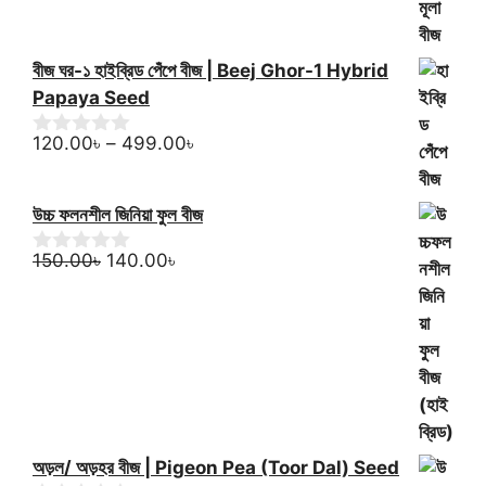
t
through
o
f
190.00৳
5
বীজ ঘর-১ হাইব্রিড পেঁপে বীজ | Beej Ghor-1 Hybrid
Papaya Seed
Price
120.00
৳
–
499.00
৳
0
o
range:
u
120.00৳
t
উচ্চ ফলনশীল জিনিয়া ফুল বীজ
through
o
f
499.00৳
Original
Current
150.00
৳
140.00
৳
5
0
o
price
price
u
was:
is:
t
150.00৳.
140.00৳.
o
f
5
অড়ল/ অড়হর বীজ | Pigeon Pea (Toor Dal) Seed