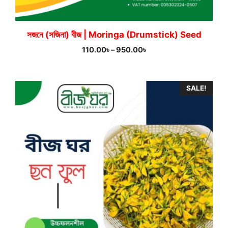
সজনে (সজিনা) বীজ | Moringa (Drumstick) Seed
Price
110.00
৳
–
950.00
৳
range:
110.00৳
through
SALE!
950.00৳