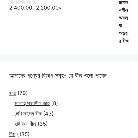
Original
Current
2,400.00
৳
2,200.00
৳
0
o
price
price
u
was:
is:
t
2,400.00৳.
2,200.00৳.
o
f
5
আমাদের পণ্যের বিভাগ সমূহ- যে বীজ গুলো পাবেন
জাত
(79)
জলবায়ু সহনশীল জাত
(8)
দেশি জাতের বীজ
(43)
হাইব্রিড বীজ
(35)
বীজ
(135)