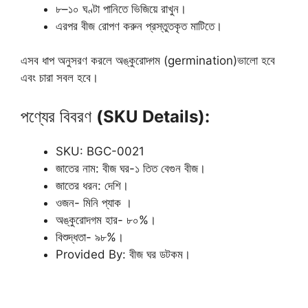
৮
–
১০ ঘণ্টা পানিতে ভিজিয়ে রাখুন।
এরপর বীজ রোপণ করুন প্রস্তুতকৃত মাটিতে।
এসব ধাপ অনুসরণ করলে অঙ্কুরোদ্গম
(germination)
ভালো হবে
এবং চারা সবল হবে।
পণ্যের বিবরণ
(SKU Details):
SKU: BGC-0021
জাতের নাম: বীজ ঘর-১ তিত বেগুন বীজ।
জাতের ধরন: দেশি।
ওজন- মিনি প্যাক ।
অঙ্কুরোদগম হার- ৮০%।
বিশুদ্ধতা- ৯৮%।
Provided By: বীজ ঘর ডটকম।