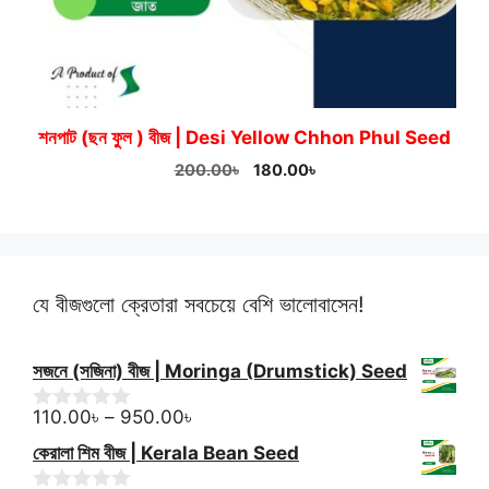
শনপাট (ছন ফুল ) বীজ | Desi Yellow Chhon Phul Seed
Original
Current
200.00
৳
180.00
৳
price
price
was:
is:
200.00৳.
180.00৳.
যে বীজগুলো ক্রেতারা সবচেয়ে বেশি ভালোবাসেন!
সজনে (সজিনা) বীজ | Moringa (Drumstick) Seed
Price
110.00
৳
–
950.00
৳
0
o
range:
কেরালা শিম বীজ | Kerala Bean Seed
u
110.00৳
t