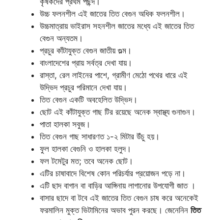
কৃষকদের প্রথম পছন্দ।
উচ্চ ফলনশীল এই জাতের তিত বেগুন অধিক ফলনশীল।
উচ্চমাত্রায় ভাইরাস সহনশীল জাতের মধ্যে এই জাতের তিত
বেগুন অন্যতম।
প্রচুর কাঁটাযুক্ত বেগুন জাতীয় গুল্ম।
বাংলাদেশের প্রায় সর্বত্র দেখা যায়।
রাস্তা, রেল লাইনের পাশে, গ্রামীণ মেঠো পথের ধারে এই
উদ্ভিদ প্রচুর পরিমানে দেখা যায়।
তিত বেগুন একটি অবহেলিত উদ্ভিদ।
ছোট এই কাঁটাযুক্ত গাছ টির রয়েছে অনেক স্বাস্থ্য গুনাগুন।
পাতা হালকা সবুজ।
তিত বেগুন গাছ সাধারণত ১-২ মিটার উঁচু হয়।
ফুল হালকা বেগুনি ও হালকা হলুদ।
ফল টমেটুর মত; তবে অনেক ছোট।
এটির চাষাবাদে বিশেষ কোন পরিচর্যার প্রয়োজন পড়ে না।
এটি ছাদ বাগান বা বাড়ির আঙ্গিনায় লাগানোর উপযোগী জাত ।
বাসার ছাদে বা টবে এই জাতের তিত বেগুন চাষ করে অনেকেই
ফরমালিন মুক্ত ভিটামিনের অভাব পুরন করছে। জেনেনিন
তিত