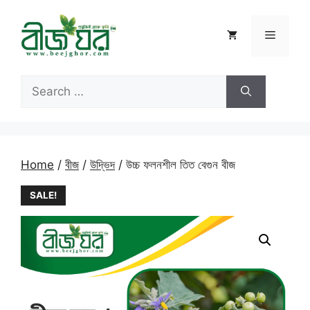
Skip
to
Menu
content
Search
for:
Home
/
বীজ
/
উদ্ভিদ
/ উচ্চ ফলনশীল তিত বেগুন বীজ
SALE!