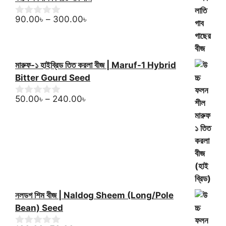
u
was:
is:
t
60.00৳.
50.00৳.
Price
o
90.00
৳
–
300.00
৳
0
f
o
range:
5
u
90.00৳
t
through
o
মারুফ-১ হাইব্রিড তিত করলা বীজ | Maruf-1 Hybrid
f
300.00৳
5
Bitter Gourd Seed
Price
50.00
৳
–
240.00
৳
0
o
range:
u
50.00৳
t
through
o
f
240.00৳
5
নলডগ শিম বীজ | Naldog Sheem (Long/Pole
Bean) Seed