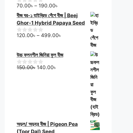
t
200.00৳.
140.00৳.
Price
o
70.00
৳
–
190.00
৳
0
f
o
range:
বীজ ঘর-১ হাইব্রিড পেঁপে বীজ | Beej
5
u
70.00৳
t
Ghor-1 Hybrid Papaya Seed
through
o
f
190.00৳
Price
120.00
৳
–
499.00
৳
0
5
o
range:
u
120.00৳
t
উচ্চ ফলনশীল জিনিয়া ফুল বীজ
through
o
f
499.00৳
Original
Current
150.00
৳
140.00
৳
5
0
o
price
price
u
was:
is:
t
150.00৳.
140.00৳.
o
f
5
অড়ল/ অড়হর বীজ | Pigeon Pea
(Toor Dal) Seed