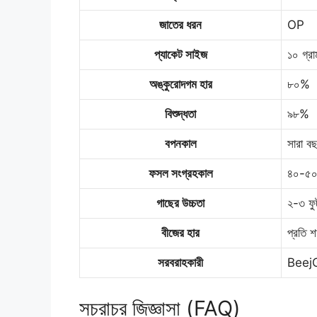
জাতের ধরন
OP
প্যাকেট সাইজ
১০ গ্রা
অঙ্কুরোদগম হার
৮০%
বিশুদ্ধতা
৯৮%
বপনকাল
সারা ব
ফসল সংগ্রহকাল
৪০-৫০
গাছের উচ্চতা
২-৩ ফু
বীজের হার
প্রতি 
সরবরাহকারী
Beej
সচরাচর জিজ্ঞাসা (FAQ)