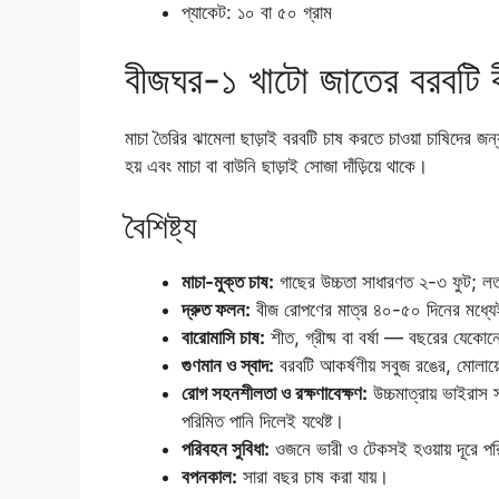
প্যাকেট: ১০ বা ৫০ গ্রাম
বীজঘর-১ খাটো জাতের বরবটি 
মাচা তৈরির ঝামেলা ছাড়াই বরবটি চাষ করতে চাওয়া চাষিদের জন
হয় এবং মাচা বা বাউনি ছাড়াই সোজা দাঁড়িয়ে থাকে।
বৈশিষ্ট্য
মাচা-মুক্ত চাষ:
গাছের উচ্চতা সাধারণত ২-৩ ফুট; লত
দ্রুত ফলন:
বীজ রোপণের মাত্র ৪০-৫০ দিনের মধ্যেই
বারোমাসি চাষ:
শীত, গ্রীষ্ম বা বর্ষা — বছরের যেকো
গুণমান ও স্বাদ:
বরবটি আকর্ষণীয় সবুজ রঙের, মোলায
রোগ সহনশীলতা ও রক্ষণাবেক্ষণ:
উচ্চমাত্রায় ভাইরাস
পরিমিত পানি দিলেই যথেষ্ট।
পরিবহন সুবিধা:
ওজনে ভারী ও টেকসই হওয়ায় দূরে পর
বপনকাল:
সারা বছর চাষ করা যায়।