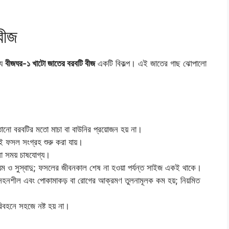
বীজ
্য
বীজঘর-১ খাটো জাতের বরবটি বীজ
একটি বিকল্প। এই জাতের গাছ ঝোপালো
ানো বরবটির মতো মাচা বা বাউনির প্রয়োজন হয় না।
 ফসল সংগ্রহ শুরু করা যায়।
নো সময় চাষযোগ্য।
়েম ও সুস্বাদু; ফসলের জীবনকাল শেষ না হওয়া পর্যন্ত সাইজ একই থাকে।
 সহনশীল এবং পোকামাকড় বা রোগের আক্রমণ তুলনামূলক কম হয়; নিয়মিত
িবহনে সহজে নষ্ট হয় না।