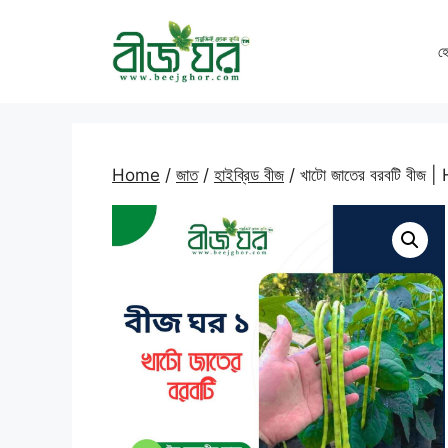
Skip
to
হ
content
Home
/
জাত
/
হাইব্রিড বীজ
/ খাটো জাতের বরবটি বীজ