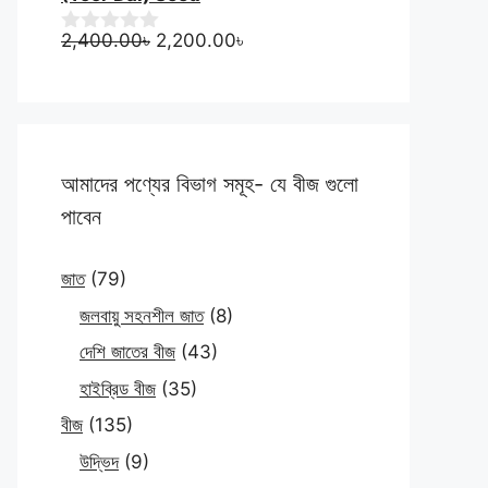
Original
Current
2,400.00
৳
2,200.00
৳
0
o
price
price
u
was:
is:
t
2,400.00৳.
2,200.00৳.
o
f
5
আমাদের পণ্যের বিভাগ সমূহ- যে বীজ গুলো
পাবেন
জাত
(79)
জলবায়ু সহনশীল জাত
(8)
দেশি জাতের বীজ
(43)
হাইব্রিড বীজ
(35)
বীজ
(135)
উদ্ভিদ
(9)