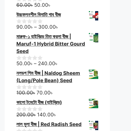
f
Original
Current
60.00
৳
50.00
৳
0
5
o
price
price
উচ্চফলনশীল বিলাতি গাব বীজ
u
was:
is:
t
60.00৳.
50.00৳.
Price
o
90.00
৳
–
300.00
৳
0
f
o
range:
মারুফ-১ হাইব্রিড তিত করলা বীজ |
5
u
90.00৳
t
Maruf-1 Hybrid Bitter Gourd
through
o
Seed
f
300.00৳
5
Price
50.00
৳
–
240.00
৳
0
o
range:
নলডগ শিম বীজ | Naldog Sheem
u
50.00৳
t
(Long/Pole Bean) Seed
through
o
f
Original
Current
240.00৳
100.00
৳
70.00
৳
0
5
o
price
price
কালো টমেটো বীজ (হাইব্রিড)
u
was:
is:
t
100.00৳.
Original
70.00৳.
Current
o
200.00
৳
140.00
৳
0
f
o
price
price
লাল মুলা বীজ | Red Radish Seed
5
u
was:
is: