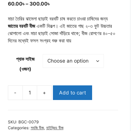
Price
60.00
৳
–
300.00
৳
range:
60.00৳
মাচা তৈরির ঝামেলা ছাড়াই বরবটি চাষ করতে চাওয়া চাষিদের জন্য
through
জাতের বরবটি বীজ
একটি বিকল্প। এই জাতের গাছ ২-৩ ফুট উচ্চতার
300.00৳
ঝোপালো এবং মাচা ছাড়াই সোজা দাঁড়িয়ে থাকে; বীজ রোপণের ৪০-৫০
দিনের মধ্যেই ফসল সংগ্রহ শুরু করা যায়
প্যাক সাইজ
(ওজন)
-
+
Add to cart
খাটো
জাতের
বরবটি
বীজ
SKU:
BGC-0079
|
Categories:
সবজি বীজ
,
হাইব্রিড বীজ