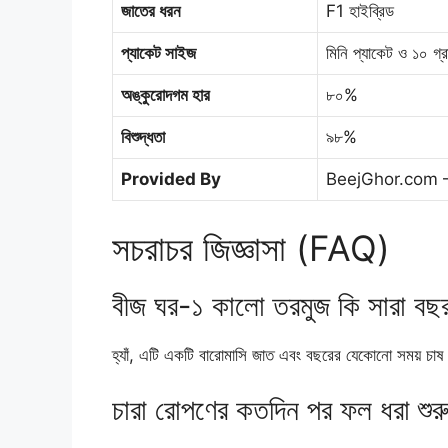
জাতের ধরন
F1 হাইব্রিড
প্যাকেট সাইজ
মিনি প্যাকেট ও ১০ গ্র
অঙ্কুরোদগম হার
৮০%
বিশুদ্ধতা
৯৮%
Provided By
BeejGhor.com 
সচরাচর জিজ্ঞাসা (FAQ)
বীজ ঘর-১ কালো তরমুজ কি সারা বছর
হ্যাঁ, এটি একটি বারোমাসি জাত এবং বছরের যেকোনো সময় চাষ 
চারা রোপণের কতদিন পর ফল ধরা শুরু