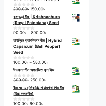
u
was:
is:
t
130.00৳.
Original
90.00৳.
Current
o
200.00
৳
150.00
৳
0
f
o
price
price
কৃষ্ণচূড়া বীজ | Krishnachura
5
u
was:
is:
t
(Royal Poinciana) Seed
200.00৳.
150.00৳.
o
f
Price
90.00
৳
–
890.00
৳
0
5
o
range:
হাইব্রিড ক্যাপসিকাম বীজ | Hybrid
u
90.00৳
t
Capsicum (Bell Pepper)
through
o
Seed
f
890.00৳
5
Price
100.00
৳
–
580.00
৳
0
o
range:
উচ্চফলনশীল অপরাজিতা ফুল বীজ
u
100.00৳
t
Original
Current
through
o
300.00
৳
250.00
৳
0
f
o
price
price
580.00৳
বীজ ঘর-১ হাতিকানি/গোয়ালগাদ্দা শিম বীজ
5
u
was:
is:
t
(উচ্চ ফলনশীল)
300.00৳.
250.00৳.
o
f
Original
Current
100.00
৳
60.00
৳
0
5