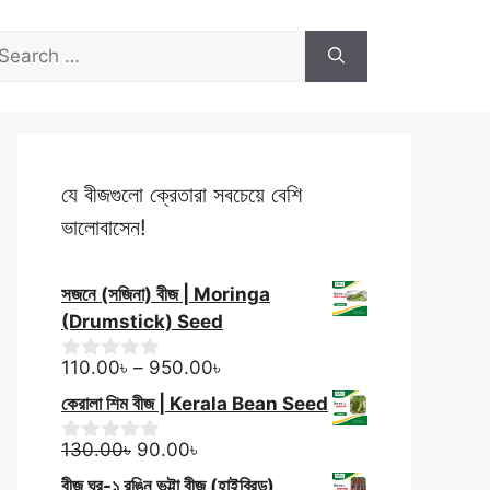
through
arch
490.00৳
r:
যে বীজগুলো ক্রেতারা সবচেয়ে বেশি
ভালোবাসেন!
সজনে (সজিনা) বীজ | Moringa
(Drumstick) Seed
Price
110.00
৳
–
950.00
৳
0
o
range:
কেরালা শিম বীজ | Kerala Bean Seed
u
110.00৳
t
Original
Current
through
o
130.00
৳
90.00
৳
0
f
o
price
price
950.00৳
বীজ ঘর-১ রঙিন ভুট্টা বীজ (হাইব্রিড)
5