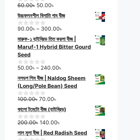
f
Original
Current
60.00
৳
50.00
৳
0
5
o
price
price
উচ্চফলনশীল বিলাতি গাব বীজ
u
was:
is:
t
60.00৳.
50.00৳.
Price
o
90.00
৳
–
300.00
৳
0
f
o
range:
মারুফ-১ হাইব্রিড তিত করলা বীজ |
5
u
90.00৳
t
Maruf-1 Hybrid Bitter Gourd
through
o
Seed
f
300.00৳
5
Price
50.00
৳
–
240.00
৳
0
o
range:
নলডগ শিম বীজ | Naldog Sheem
u
50.00৳
t
(Long/Pole Bean) Seed
through
o
f
Original
Current
240.00৳
100.00
৳
70.00
৳
0
5
o
price
price
কালো টমেটো বীজ (হাইব্রিড)
u
was:
is:
t
100.00৳.
Original
70.00৳.
Current
o
200.00
৳
140.00
৳
0
f
o
price
price
লাল মুলা বীজ | Red Radish Seed
5
u
was:
is: