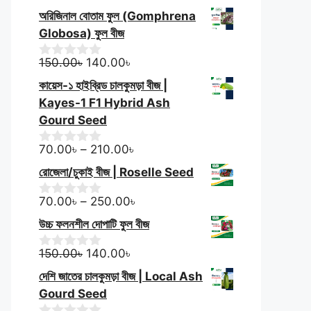
o
price
price
অরিজিনাল বোতাম ফুল (Gomphrena
u
was:
is:
t
Globosa) ফুল বীজ
100.00৳.
60.00৳.
o
f
Original
Current
150.00
৳
140.00
৳
0
5
o
price
price
কায়েস-১ হাইব্রিড চালকুমড়া বীজ |
u
was:
is:
t
Kayes-1 F1 Hybrid Ash
150.00৳.
140.00৳.
o
Gourd Seed
f
5
Price
70.00
৳
–
210.00
৳
0
o
range:
রোজেলা/চুকাই বীজ | Roselle Seed
u
70.00৳
t
through
Price
o
70.00
৳
–
250.00
৳
0
f
o
210.00৳
range:
উচ্চ ফলনশীল দোপাটি ফুল বীজ
5
u
70.00৳
t
Original
Current
through
o
150.00
৳
140.00
৳
0
f
o
price
price
250.00৳
দেশি জাতের চালকুমড়া বীজ | Local Ash
5
u
was:
is:
t
Gourd Seed
150.00৳.
140.00৳.
o