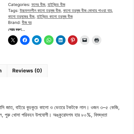
|
Categories:
ফলের বীজ
,
হাইব্রিড বীজ
Hybrid
Tags:
উচ্চফলনশীল কালো তরমুজ বীজ
,
কালো তরমুজ বীজ কোথায় পাওয়া যায়
,
Black
কালো তরমুজের বীজ
,
হাইব্রিড কালো তরমুজ বীজ
Brand:
বীজ ঘর
Watermelon
শেয়ার করুণ...
Seed
quantity
n
Reviews (0)
াসি জাত, বাইরে কুচকুচে কালো ও ভেতরে টকটকে লাল। ওজন ৩–৫ কেজি,
ল, পুরু খোসা পরিবহন উপযোগী। অঙ্কুরোদগম হার ৮০%, বিশুদ্ধতা