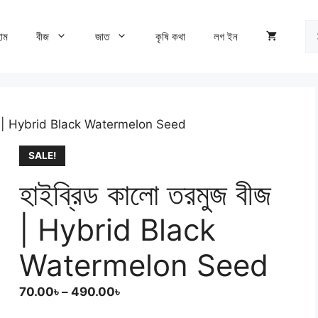
Se
োম
বীজ
জাত
কৃষি কথা
লগ ইন
fo
 বীজ | Hybrid Black Watermelon Seed
SALE!
হাইব্রিড কালো তরমুজ বীজ
| Hybrid Black
Watermelon Seed
Price
70.00
৳
–
490.00
৳
range: