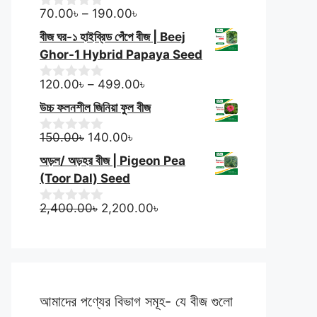
t
200.00৳.
140.00৳.
Price
o
70.00
৳
–
190.00
৳
0
f
o
range:
বীজ ঘর-১ হাইব্রিড পেঁপে বীজ | Beej
5
u
70.00৳
t
Ghor-1 Hybrid Papaya Seed
through
o
f
190.00৳
Price
120.00
৳
–
499.00
৳
0
5
o
range:
উচ্চ ফলনশীল জিনিয়া ফুল বীজ
u
120.00৳
t
Original
Current
through
o
150.00
৳
140.00
৳
0
f
o
price
price
499.00৳
অড়ল/ অড়হর বীজ | Pigeon Pea
5
u
was:
is:
t
(Toor Dal) Seed
150.00৳.
140.00৳.
o
f
Original
Current
2,400.00
৳
2,200.00
৳
0
5
o
price
price
u
was:
is:
t
2,400.00৳.
2,200.00৳.
o
f
5
আমাদের পণ্যের বিভাগ সমূহ- যে বীজ গুলো