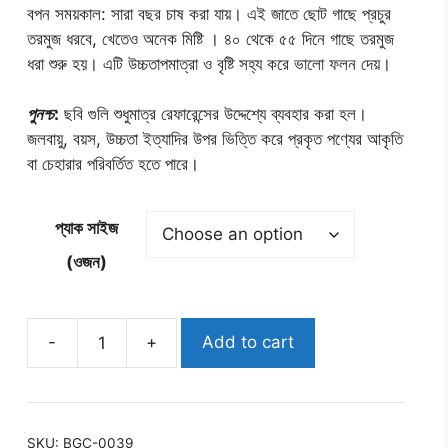
70.00৳
বপন সময়কাল: সারা বছর চাষ করা যায়। এই জাতে ছোট গাছে প্রচুর
through
তরমুজ ধরবে, খেতেও অনেক মিষ্টি । ৪০ থেকে ৫৫ দিনে গাছে তরমুজ
490.00৳
ধরা শুরু হয়। এটি উচ্চতাপমাত্রা ও বৃষ্টি সহ্য করে ভালো ফলন দেয়।
পুনশ্চ
:
ছবি গুলি শুধুমাত্র রেফারেন্সের উদ্দেশ্যে ব্যবহার করা হল।
জলবায়ু, বয়স, উচ্চতা ইত্যাদির উপর ভিত্তি করে প্রকৃত পণ্যের আকৃতি
বা চেহারার পরিবর্তিত হতে পারে।
প্যাক সাইজ
(ওজন)
-
+
Add to cart
হাইব্রিড
কালো
তরমুজ
বীজ
SKU:
BGC-0039