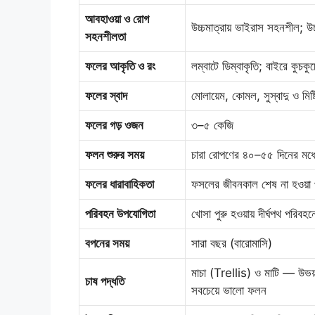
আবহাওয়া ও রোগ
উচ্চমাত্রায় ভাইরাস সহনশীল; উচ্
সহনশীলতা
ফলের আকৃতি ও রং
লম্বাটে ডিম্বাকৃতি; বাইরে কুচ
ফলের স্বাদ
মোলায়েম, কোমল, সুস্বাদু ও মিষ্ট
ফলের গড় ওজন
৩–৫ কেজি
ফলন শুরুর সময়
চারা রোপণের ৪০–৫৫ দিনের মধ্
ফলের ধারাবাহিকতা
ফসলের জীবনকাল শেষ না হওয়া 
পরিবহন উপযোগিতা
খোসা পুরু হওয়ায় দীর্ঘপথ পরিবহনে
বপনের সময়
সারা বছর (বারোমাসি)
মাচা (Trellis) ও মাটি — উভয় 
চাষ পদ্ধতি
সবচেয়ে ভালো ফলন