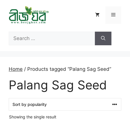
Skip
to
Menu
content
Search
for:
Home
/ Products tagged “Palang Sag Seed”
Palang Sag Seed
Showing the single result