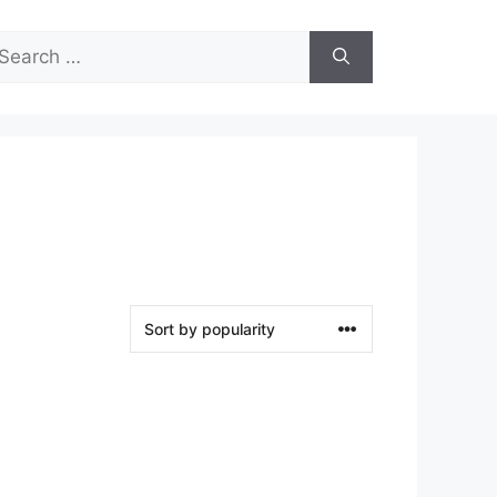
arch
r: