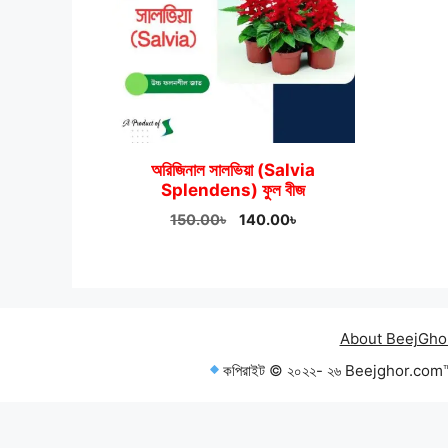
অরিজিনাল সালভিয়া (Salvia
Splendens) ফুল বীজ
Original
Current
150.00
৳
140.00
৳
price
price
was:
is:
150.00৳.
140.00৳.
About BeejGho
কপিরাইট © ২০২২- ২৬ Beejghor.com™ — 