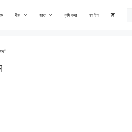
Se
োম
বীজ
জাত
কৃষি কথা
লগ ইন
fo
াম”
ম