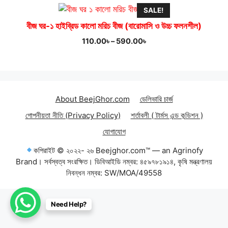
SALE!
বীজ ঘর-১ হাইব্রিড কালো মরিচ বীজ (বারোমাসি ও উচ্চ ফলনশীল)
Price
110.00
৳
–
590.00
৳
range:
110.00৳
through
590.00৳
About BeejGhor.com
ডেলিভারি চার্জ
গোপনীয়তা নীতি (Privacy Policy)
শর্তাবলী ( টার্মস এন্ড কন্ডিশন )
যোগাযোগ
কপিরাইট © ২০২২- ২৬ Beejghor.com™ — an Agrinofy
Brand। সর্বস্বত্ব সংরক্ষিত। ডিবিআইডি নম্বর: ৪৫৯৭৮১৯১৪, কৃষি মন্ত্রণালয়
নিবন্ধন নম্বর: SW/MOA/49558
Item added to cart.
Need Help?
Checkout
0 items -
0.00
৳