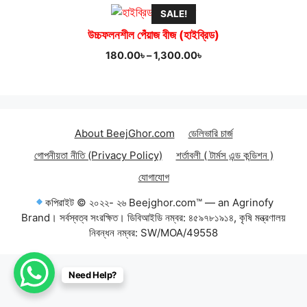
SALE!
উচ্চফলনশীল পেঁয়াজ বীজ (হাইব্রিড)
Price
180.00
৳
–
1,300.00
৳
range:
180.00৳
through
1,300.00৳
About BeejGhor.com
ডেলিভারি চার্জ
গোপনীয়তা নীতি (Privacy Policy)
শর্তাবলী ( টার্মস এন্ড কন্ডিশন )
যোগাযোগ
কপিরাইট © ২০২২- ২৬ Beejghor.com™ — an Agrinofy
Brand। সর্বস্বত্ব সংরক্ষিত। ডিবিআইডি নম্বর: ৪৫৯৭৮১৯১৪, কৃষি মন্ত্রণালয়
নিবন্ধন নম্বর: SW/MOA/49558
Item added to cart.
Need Help?
Checkout
0 items -
0.00
৳