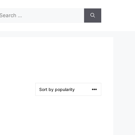
arch
r: