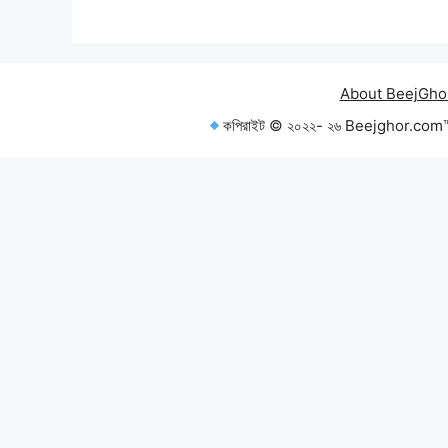
was:
is:
200.00৳.
150.00৳.
About BeejGho
কপিরাইট © ২০২২- ২৬ Beejghor.com™ — 