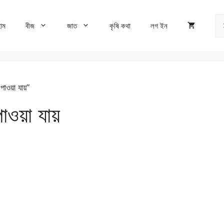
Se
োম
বীজ
জাত
কৃষি কথা
লগ ইন
fo
ওয়া যায়”
ওয়া যায়