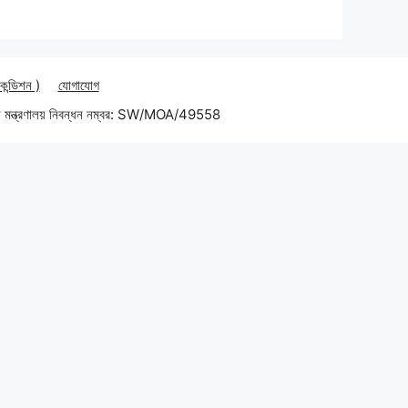
 কন্ডিশন )
যোগাযোগ
 মন্ত্রণালয় নিবন্ধন নম্বর: SW/MOA/49558