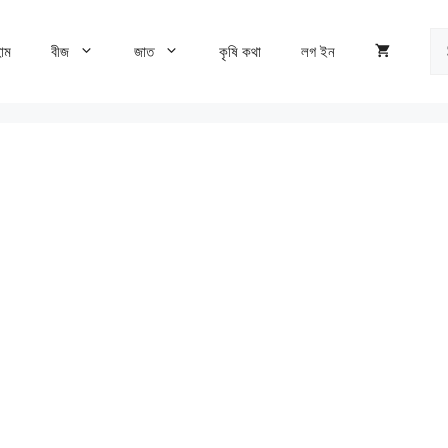
Se
োম
বীজ
জাত
কৃষি কথা
লগ ইন
fo