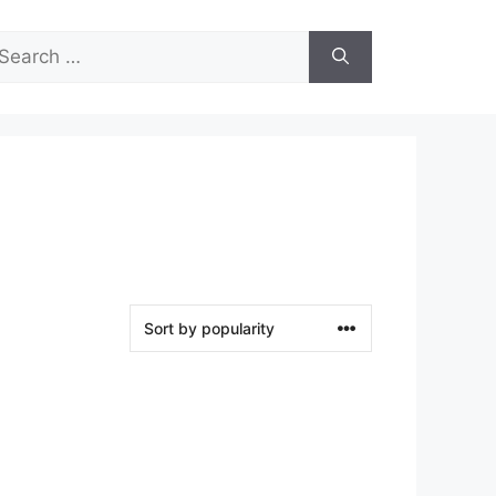
arch
r: