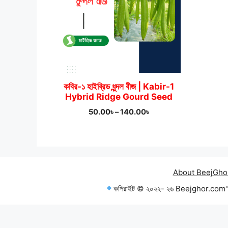
কবির-১ হাইব্রিড ধুন্দল বীজ | Kabir-1
Hybrid Ridge Gourd Seed
Price
50.00
৳
–
140.00
৳
range:
50.00৳
through
140.00৳
About BeejGho
কপিরাইট © ২০২২- ২৬ Beejghor.com™ — 