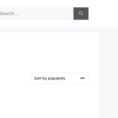
arch
r: