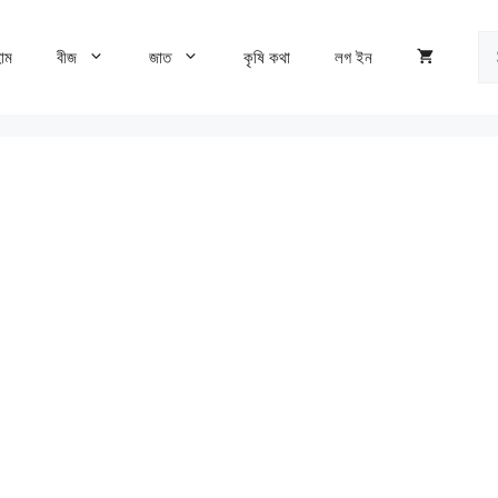
Se
োম
বীজ
জাত
কৃষি কথা
লগ ইন
fo