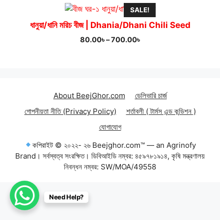
SALE!
ধানুয়া/ধানি মরিচ বীজ | Dhania/Dhani Chili Seed
Price
80.00
৳
–
700.00
৳
range:
80.00৳
through
700.00৳
About BeejGhor.com
ডেলিভারি চার্জ
গোপনীয়তা নীতি (Privacy Policy)
শর্তাবলী ( টার্মস এন্ড কন্ডিশন )
যোগাযোগ
কপিরাইট © ২০২২- ২৬ Beejghor.com™ — an Agrinofy
Brand। সর্বস্বত্ব সংরক্ষিত। ডিবিআইডি নম্বর: ৪৫৯৭৮১৯১৪, কৃষি মন্ত্রণালয়
নিবন্ধন নম্বর: SW/MOA/49558
Item added to cart.
Need Help?
Checkout
0 items -
0.00
৳