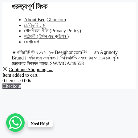
গুরুত্বপূর্ণ লিংক
About BeejGhor.com
ডেলিভারি চার্জ
গোপনীয়তা নীতি (Privacy Policy)
শর্তাবলী ( টার্মস এন্ড কন্ডিশন )
যোগাযোগ
🔹কপিরাইট © ২০২২- ২৬ Beejghor.com™ — an Agrinofy
Brand। সর্বস্বত্ব সংরক্ষিত। ডিবিআইডি নম্বর: ৪৫৯৭৮১৯১৪, কৃষি
মন্ত্রণালয় নিবন্ধন নম্বর: SW/MOA/49558
Continue Shopping →
Item added to cart.
0 items -
0.00
৳
Checkout
Need Help?