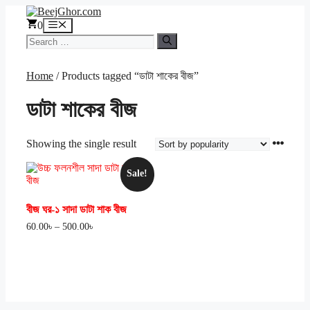
Skip
to
0
Menu
content
Search
for:
Home
/ Products tagged “ডাটা শাকের বীজ”
ডাটা শাকের বীজ
Showing the single result
Sale!
বীজ ঘর-১ সাদা ডাটা শাক বীজ
Price
60.00
৳
–
500.00
৳
range:
60.00৳
through
500.00৳