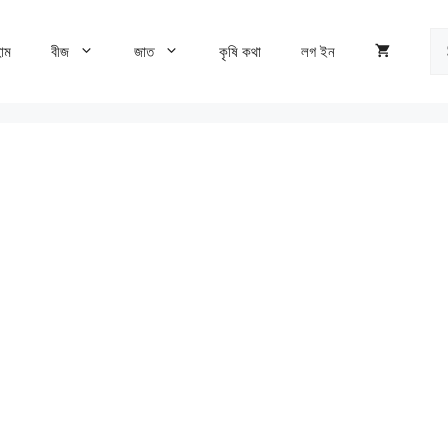
Se
োম
বীজ
জাত
কৃষি কথা
লগ ইন
fo