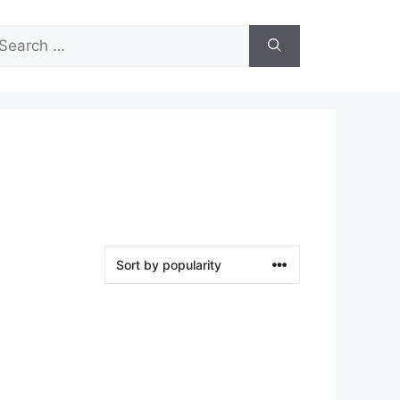
arch
r: