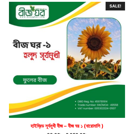
SALE!
হাইব্রিড সূর্যমুখী বীজ – বীজ ঘর ১ (বারোমাসি )