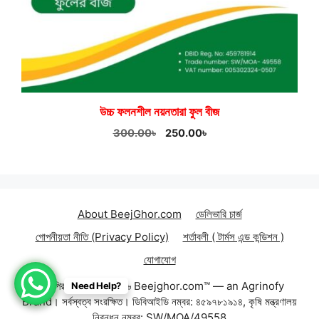
উচ্চ ফলনশীল নয়নতারা ফুল বীজ
Original
Current
300.00
৳
250.00
৳
price
price
was:
is:
300.00৳.
250.00৳.
About BeejGhor.com
ডেলিভারি চার্জ
গোপনীয়তা নীতি (Privacy Policy)
শর্তাবলী ( টার্মস এন্ড কন্ডিশন )
যোগাযোগ
Item added to cart.
কপিরাইট © ২০২২- ২৬ Beejghor.com™ — an Agrinofy
Need Help?
Checkout
0 items -
0.00
৳
Brand। সর্বস্বত্ব সংরক্ষিত। ডিবিআইডি নম্বর: ৪৫৯৭৮১৯১৪, কৃষি মন্ত্রণালয়
নিবন্ধন নম্বর: SW/MOA/49558