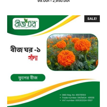
Price
99.00
৳
–
2,950.00
৳
range:
99.00৳
through
SALE!
2,950.00৳