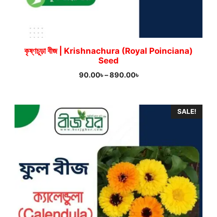
কৃষ্ণচূড়া বীজ | Krishnachura (Royal Poinciana)
Seed
Price
90.00
৳
–
890.00
৳
range:
90.00৳
through
SALE!
890.00৳