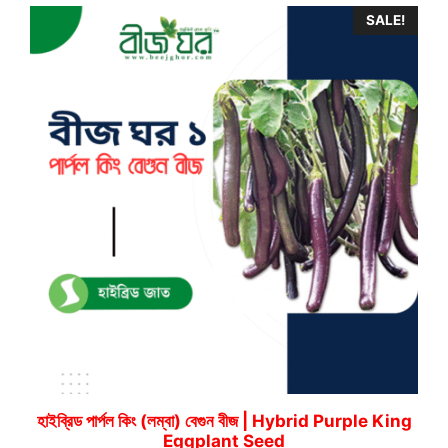
through
SALE!
290.00৳
হাইব্রিড পার্পল কিং (লম্বা) বেগুন বীজ | Hybrid Purple King
Eggplant Seed