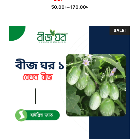
Price
50.00
৳
–
170.00
৳
range:
50.00৳
through
SALE!
170.00৳