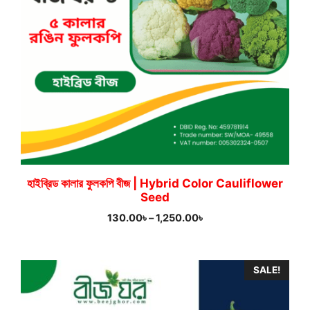
হাইব্রিড কালার ফুলকপি বীজ | Hybrid Color Cauliflower
Seed
Price
130.00
৳
–
1,250.00
৳
range:
130.00৳
through
SALE!
1,250.00৳