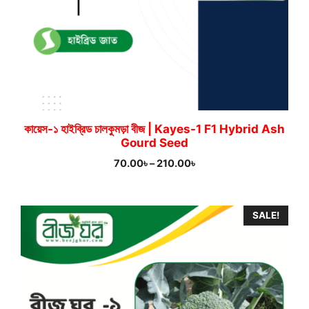
কায়েস-১ হাইব্রিড চালকুমড়া বীজ | Kayes-1 F1 Hybrid Ash
Gourd Seed
Price
70.00
৳
–
210.00
৳
range:
70.00৳
through
SALE!
210.00৳