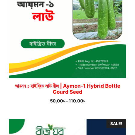
আয়মন ১ হাইব্রিড লাউ বীজ | Aymon-1 Hybrid Bottle
Gourd Seed
Price
50.00
৳
–
110.00
৳
range:
50.00৳
through
SALE!
110.00৳