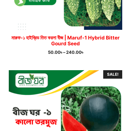
মারুফ-১ হাইব্রিড তিত করলা বীজ | Maruf-1 Hybrid Bitter
Gourd Seed
Price
50.00
৳
–
240.00
৳
range:
50.00৳
through
SALE!
240.00৳