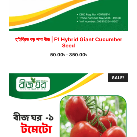
হাইব্রিড বড় শসা বীজ | F1 Hybrid Giant Cucumber
Seed
Price
50.00
৳
–
350.00
৳
range:
50.00৳
through
SALE!
350.00৳