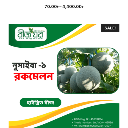
Price
70.00
৳
–
4,400.00
৳
range:
70.00৳
through
SALE!
4,400.00৳