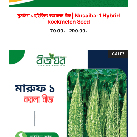
নুসাইবা ১ হাইব্রিড রকমেলন বীজ | Nusaiba-1 Hybrid
Rockmelon Seed
Price
70.00
৳
–
290.00
৳
range:
70.00৳
through
SALE!
290.00৳