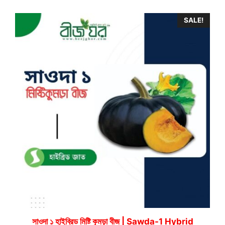
60.00৳
through
SALE!
300.00৳
সাওদা ১ হাইব্রিড মিষ্টি কুমড়া বীজ | Sawda-1 Hybrid