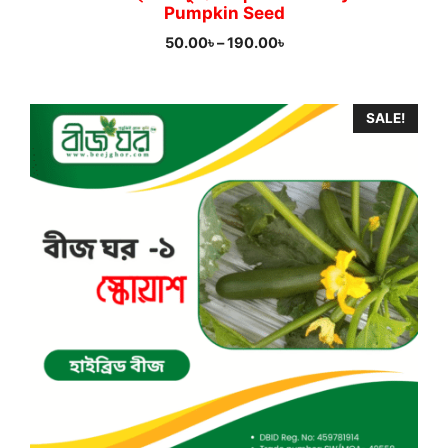
Pumpkin Seed
Price
50.00
৳
–
190.00
৳
range:
50.00৳
through
SALE!
190.00৳