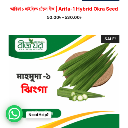
আরিফা ১ হাইব্রিড ঢেঁড়স বীজ | Arifa-1 Hybrid Okra Seed
Price
50.00
৳
–
530.00
৳
range:
50.00৳
through
SALE!
530.00৳
Item added to cart.
Need Help?
Checkout
5 items -
770.00
৳