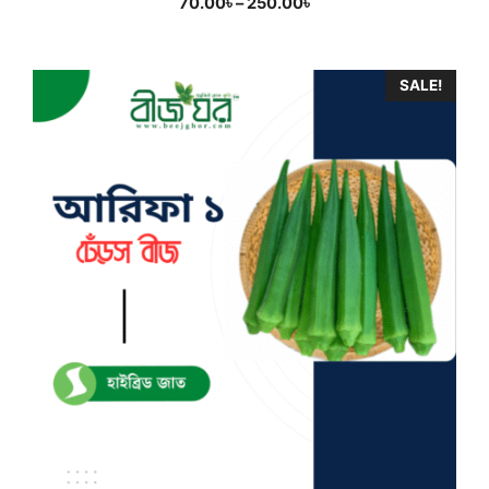
Price
70.00
৳
–
250.00
৳
range:
70.00৳
through
SALE!
250.00৳