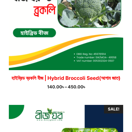
হাইব্রিড ব্রকলি বীজ | Hybrid Broccoli Seed(আগাম জাত)
Price
140.00
৳
–
450.00
৳
range:
140.00৳
through
SALE!
450.00৳