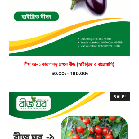
বীজ ঘর-১ কালো বড় বেগুন বীজ (হাইব্রিড ও বারোমাসি)
Price
50.00
৳
–
190.00
৳
range:
50.00৳
through
SALE!
190.00৳