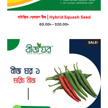
হাইব্রিড স্কোয়াশ বীজ | Hybrid Squash Seed
Price
60.00
৳
–
320.00
৳
range:
60.00৳
through
SALE!
320.00৳