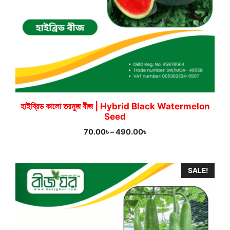
হাইব্রিড কালো তরমুজ বীজ | Hybrid Black Watermelon
Seed
Price
70.00
৳
–
490.00
৳
range:
70.00৳
through
SALE!
490.00৳