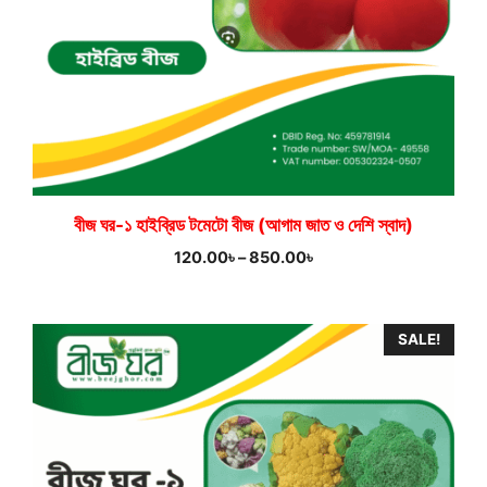
বীজ ঘর-১ হাইব্রিড টমেটো বীজ (আগাম জাত ও দেশি স্বাদ)
Price
120.00
৳
–
850.00
৳
range:
120.00৳
through
SALE!
850.00৳