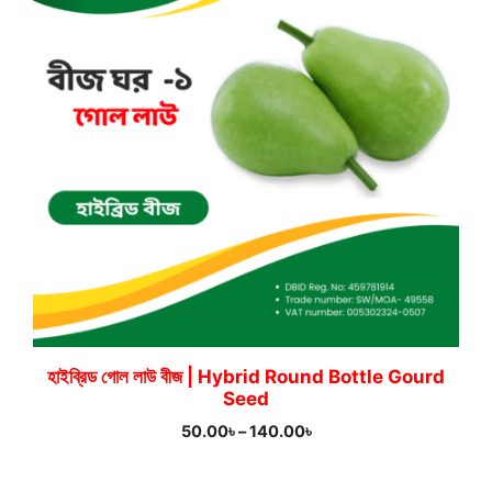
হাইব্রিড গোল লাউ বীজ | Hybrid Round Bottle Gourd
Seed
Price
50.00
৳
–
140.00
৳
range:
50.00৳