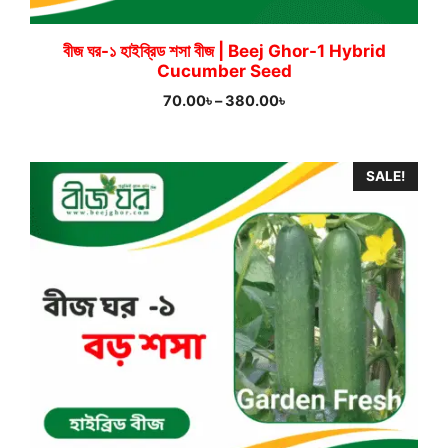
বীজ ঘর-১ হাইব্রিড শসা বীজ | Beej Ghor-1 Hybrid
Cucumber Seed
Price
70.00
৳
–
380.00
৳
range:
70.00৳
through
SALE!
380.00৳